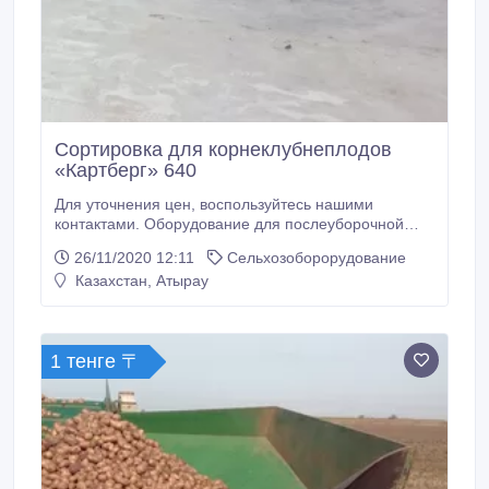
Сортировка для корнеклубнеплодов
«Картберг» 640
Для уточнения цен, воспользуйтесь нашими
контактами. Оборудование для послеуборочной
переработки свеклы, картофеля, лука и т.п.
26/11/2020 12:11
Сельхозоборорудование
корнепло-дов. Главная техническая особенность
Казахстан, Атырау
данной сортировки - это разделение
корнеклубнепло-дов на 3 фракции: крупная
товарная, семенная, мелкая, а также
трансформация инспекционного стола в отдельную
1 тенге 〒
машину.