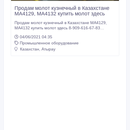
Продам молот кузнечный в Казахстане
МА4129, МА4132 купить молот здесь
Продам молот кузнечный в Казахстане МА4129,
МА4132 купить молот здесь 8-909-616-67-83
Продам молот кузнечный в Казахстане МА4129,
04/06/2021 04:35
МА4132 купить молот здесь Кузнечный молот
Промышленное оборудование
МА4134 Конфигурация узлов и деталей кузнечного
молота МА4134 обеспечивает удобную разборку и
Казахстан, Атырау
сборку их при ремонте. Надежность
воздухораспределения и системы управления
позволяет легко управлять молотами и получать
удары различной энергии.