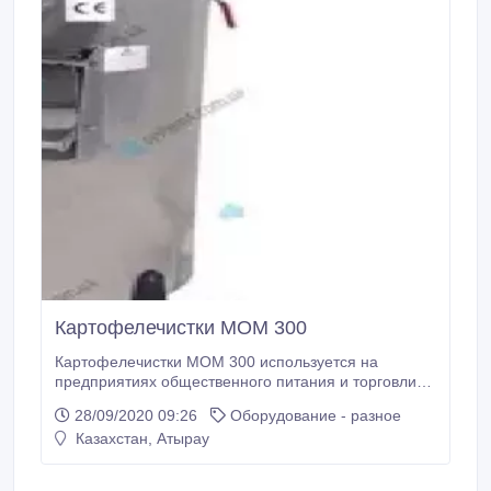
Картофелечистки МОМ 300
Картофелечистки МОМ 300 используется на
предприятиях общественного питания и торговли
для очистки картофеля и других корнеплодов
28/09/2020 09:26
Оборудование - разное
(свекла, морковь) от кожуры. Модель оснащена
Казахстан, Атырау
рабочей камерой, воронкой для загрузки продукта,
пультом управления, станиной и приводом. Боковой
сливной патрубок и мезгосборник выполнены из