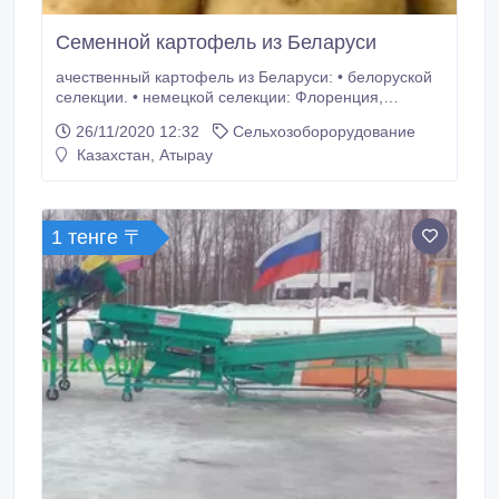
Семенной картофель из Беларуси
ачественный картофель из Беларуси: • белоруской
селекции. • немецкой селекции: Флоренция,
Сатина, Дельфине, Гала. • голландской селекции:
26/11/2020 12:32
Сельхозоборорудование
Ред Скарлетт, Импала, Ривьера Роко, Коломбо,
Казахстан, Атырау
Джелли. Репродукция: супер элита, первая
репродукция. Сроки созревания картофеля
белорусской селекции: - ранний – Уладар, Лилея,
Зорачка, - среднеранний – Манифест, Янка,
1 тенге 〒
Фальварак, Бриз; - среднеспелый – Скарб, Рагнеда,
Живица, Лазурит; - среднепоздний – Журавинка
(краснокожурный), Вектор; - поздний – Зарница,
Здабытак.