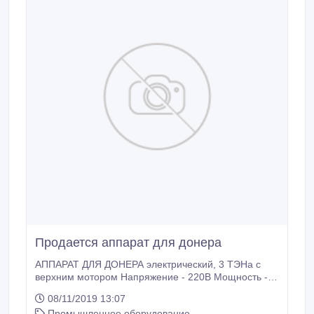
Продается аппарат для донера
АППАРАТ ДЛЯ ДОНЕРА электрический, 3 ТЭНа с
верхним мотором Напряжение - 220В Мощность - 4,
2кВт-6кВт Вместимость (кг) - 20-30 Параметры
08/11/2019 13:07
-540*640*940/520*330*950 Вес -25, 5кг Хотите
Промышленное оборудование