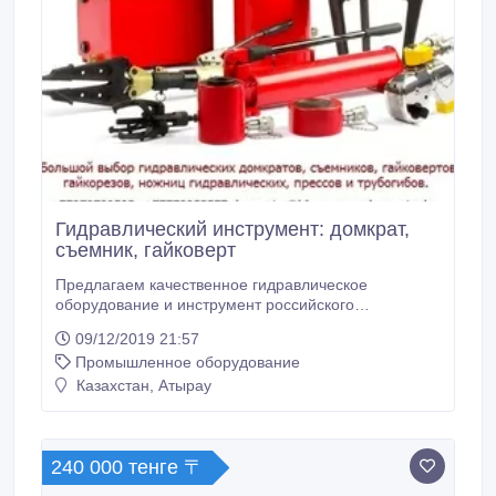
Гидравлический инструмент: домкрат,
съемник, гайковерт
Предлагаем качественное гидравлическое
оборудование и инструмент российского
производства:домкрат гидравлический, домкрат
09/12/2019 21:57
универсальный грузовой ДГ, съемник, пресс,
Промышленное оборудование
гайковерт от 3000 до 15000 Нм, насос ручной,
маслостанция, компрессор, генератор, а также
Казахстан, Атырау
множество различных технических решений и
средств малой механизации.
240 000 тенге 〒