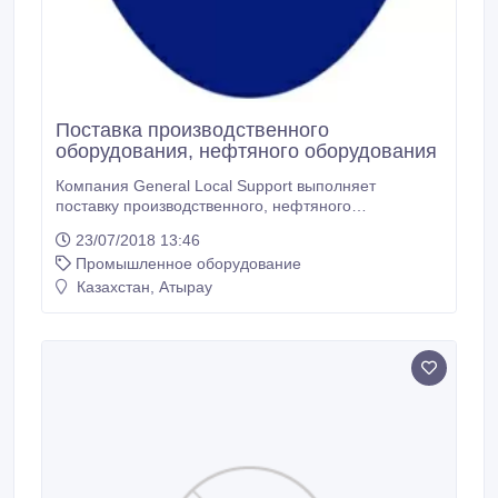
Поставка производственного
оборудования, нефтяного оборудования
Компания General Local Support выполняет
поставку производственного, нефтяного
оборудования, поставку и монтаж систем отопления
23/07/2018 13:46
и кондицирования в г.Атырау и Атырауской области.
Промышленное оборудование
Казахстан, Атырау