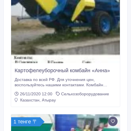
Картофелеуборочный комбайн «Анна»
Доставка по всей РФ. Для уточнения цен,
воспользуйтесь нашими контактами. Комбайн
«Aннa» полунавесной прицепной предназначен для
26/11/2020 12:00
Сельхозоборорудование
уборки картофеля, посажен-ного
Казахстан, Атырау
картофелепосадочными машинами с
междурядьями 60-75 см на легких и средних почвах
с относительной влажностью до 30 % на полях, не
засоренных крупными камнями и посторонними
1 тенге 〒
предметами при массе растительных остатков до 6
т/га.