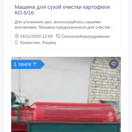
Машина для сухой очистки картофеля
КО-5/16
Для уточнения цен, воспользуйтесь нашими
контактами. Машина предназначена для очистки
овощей и картофеля при их сухом загрязнении.
26/11/2020 12:04
Сельхозоборорудование
Состоит из системы щеток. Не приводит к
Казахстан, Атырау
повреждению очищаемых овощей. Длина: 1500 -
2000 мм. Ширина: 800-1000 мм. Высота:
регулируемая. Диаметр щеток: 125 (150) мм.
Количество щеток: 10 – 14 шт.
1 тенге 〒