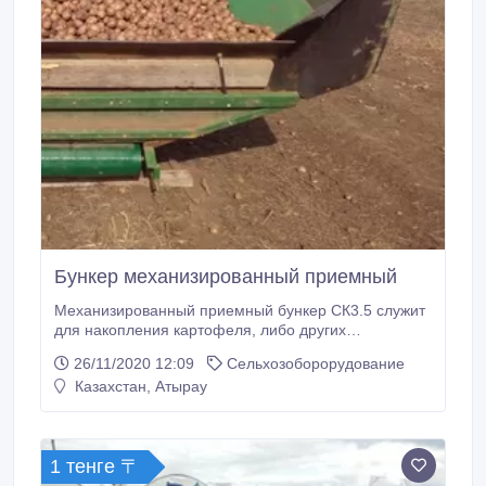
Бункер механизированный приемный
Механизированный приемный бункер СК3.5 служит
для накопления картофеля, либо других
корнеплодов для последующей подачи на
26/11/2020 12:09
Сельхозоборорудование
сортировальные машины, переборочные столы,
Казахстан, Атырау
пере-грузчики, конвейеры и т.д. Приспособлен для
выгрузки корнеплодов из кузовов автомобилей,
тракторных прицепов в т. ч. и с боковым способом
разгрузки.
1 тенге 〒