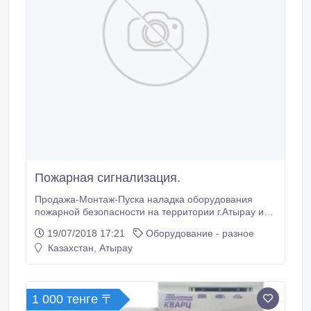
Пожарная сигнализация.
Продажа-Монтаж-Пуска наладка оборудования
пожарной безопасности на территории г.Атырау и
Атырауской области. Установка порошкового
19/07/2018 17:21
Оборудование - разное
пожара тушения. Установка речевого оповещения
Казахстан, Атырау
при срабатывании пожарной сигнализации.
Установка пожарных датчиков и контрольных
панелей. Продажа порошковых огнетушителей и
пожарного инвентаря.
1 000 тенге 〒