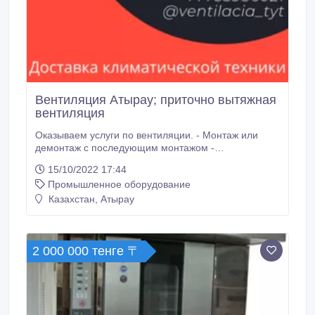
Вентиляция Атырау; приточно вытяжная
вентиляция
Оказываем услуги по вентиляции. - Монтаж или
демонтаж с последующим монтажом -
Изготавливаем все для вентиляции - Создаем
15/10/2022 17:44
проект - Поставляем климатическое оборудование -
Промышленное оборудование
Инстаграм
https://www.instagram.com/ventilyatsiya_astana/ -
Казахстан, Атырау
Контакты: +77755386021
__________________________ Вентиляция
Кондиционирование Холодоснабжение Приточная
вентиляция Вытяжная вентиляция Приточно-
2 000 000 тенге 〒
вытяжная вентиляция Вентилятор Канальный
вентилятор Радиальный вентилятор Крышный
вентилятор Осевой вентилятор Вентилятор
дымоудаления Чиллер Компрессорно-
конденсаторный блок Воздуховоды Решетка