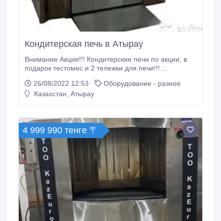
Кондитерская печь в Атырау
Внимание Акция!!! Кондитерские печи по акции, в
подарок тестомес и 2 тележки для печи!!!
Кондитерская печь недорого, от " KazEuroTeсh " 24
26/08/2022 12:53
Оборудование - разное
месяцев гарантии, сервисное обслуживание,
Казахстан, Атырау
монтаж, бесплатная доставка в любой город
Казахстана. В нашем ассортименте представлены
кондитерские печи с загрузкой на 10, 15, 30 листов
(60*40см).
4 999 990 тенге 〒