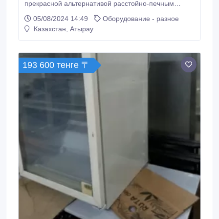
прекрасной альтернативой расстойно-печным
шкафам, она станет незаменим помощником для
05/08/2024 14:49
Оборудование - разное
вашего производства или пекарни. С ее
Казахстан, Атырау
использованием у вас откроются новые
возможности увеличить ассортимент кондитерских и
хлебобулочных изделий. Ключевые характеристики
ротационной печи Материал толстостенный, что
193 600 тенге 〒
обеспечивает ее прочность.