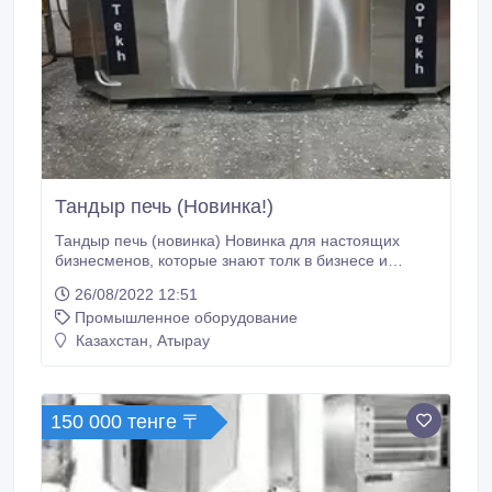
Тандыр печь (Новинка!)
Тандыр печь (новинка) Новинка для настоящих
бизнесменов, которые знают толк в бизнесе и
умеют работать, и хотят оправдать свои затраты в
26/08/2022 12:51
течении 2х месяцев!!! "KazEuroTech", представляет
Промышленное оборудование
вашему вниманию новые универсальные печи
которые работают на газу, экономичные, они
Казахстан, Атырау
предназначены для выпечки лепешек, самсы,
лаваша, пиццы.
150 000 тенге 〒