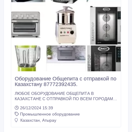
Оборудование Общепита с отправкой по
Казахстану 87772392435.
ЛЮБОЕ ОБОРУДОВАНИЕ ОБЩЕПИТА В
КАЗАХСТАНЕ С ОТПРАВКОЙ ПО ВСЕМ ГОРОДАМ!
МЫ В АЛМАТЫ! жабдықтарды Қазақстан азаматтары
26/12/2024 15:39
сатады! = Tel:+7-777-239-2435; +WhatsApp = ҚАЙТА
Промышленное оборудование
ӨҢДЕУДІ САҚТАУҒА АРНАЛҒАН ТАМАҚ
ӨНДІРІСІНІҢ КӘСІБИ ЖАБДЫҚТАРЫ.ЖЕТКІЗУ-KZ:
Казахстан, Атырау
1. Гриль 2. Донер 3. Жарочная поверхность 4.
Кашеварка 5.