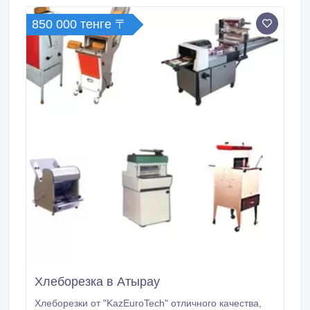
мастера бесплатно произведут пусконаладочную
850 000 тенге 〒
установку у Вас на производстве.
Хлеборезка в Атырау
Хлеборезки от "KazEuroTeсh" отличного качества,