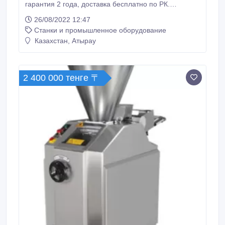
гарантия 2 года, доставка бесплатно по РК.
Техническая характеристика: Производительность
26/08/2022 12:47
500шт/ч Резка – 13мм Вместительность хлеба 40см
Станки и промышленное оборудование
Лезвие 24шт Ширина 61см Длина 80см Высота
104см Вес 140кг Уровень напряжения 380В
Казахстан, Атырау
Потребляемая мощность –0, 4кВт Материал:
нержавеющая сталь и черный пищевой металл.
2 400 000 тенге 〒