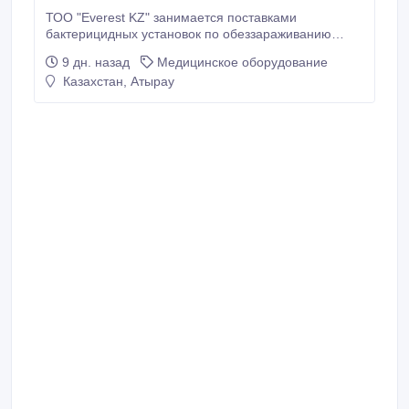
ТОО "Everest KZ" занимается поставками
бактерицидных установок по обеззараживанию
питьевой и сточных вод от ведущих российских и
9 дн. назад
Медицинское оборудование
китайских заводов УФ-технологий
Казахстан, Атырау
производительностью от 1 до 1000 м3/ч..