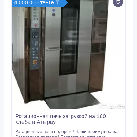
4 000 000 тенге 〒
печи нового поколения, которые предназначены
для высококачественных выпечек: формовых и
подовых сортов хлеба из пшеничной и ржаной муки
- хлебобулочных и кондитерских изделий.
Ротационная печь загрузкой на 160
хлеба в Атырау
Ротационные печи недорого! Наши преимущества: