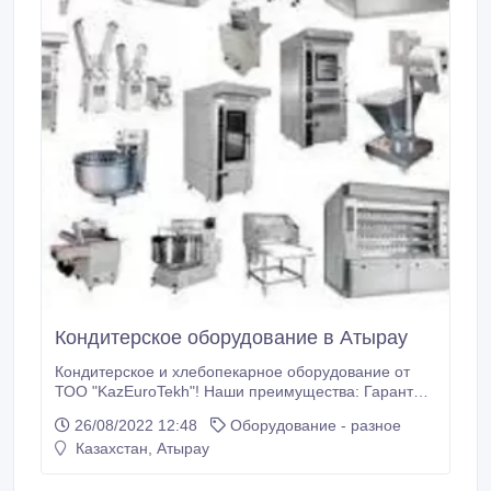
Кондитерское оборудование в Атырау
Кондитерское и хлебопекарное оборудование от
ТОО "KazEuroTekh"! Наши преимущества: Гарантия
24 месяцев на все оборудование. Сервисное
26/08/2022 12:48
Оборудование - разное
обслуживание. Монтаж. Экономичные. Простые в
Казахстан, Атырау
управлении. Качественные. Бесплатная доставка в
любой город Казахстана! Если оборудование
требует пусконаладочной установки, то наши