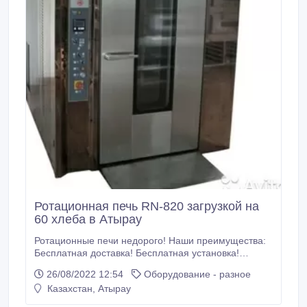
Ротационная печь RN-820 загрузкой на
60 хлеба в Атырау
Ротационные печи недорого! Наши преимущества:
Бесплатная доставка! Бесплатная установка!
Гарантия 2 года! Сервисное обслуживание! Монтаж!
26/08/2022 12:54
Оборудование - разное
Обучение пользованию ротационной печи!
Казахстан, Атырау
Техническая характеристика: Высота - 180см.
Ширина - 100см. Длина - 150см. Вес – 1000кг