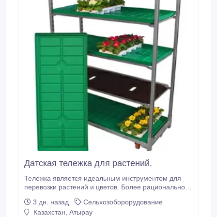
Датская тележка для растений.
Тележка является идеальным инструментом для
перевозки растений и цветов. Более рациональное
использование пространства, сокращение расходов
3 дн. назад
Сельхозоборорудование
на упаковке, обработке и транспортировке делают
Казахстан, Атырау
изэтих тележек важный инструмент для более