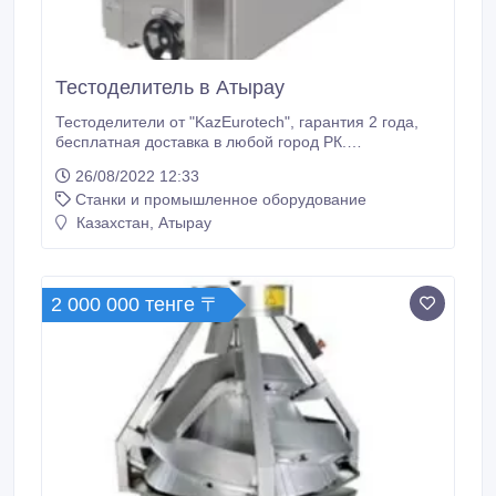
Тестоделитель в Атырау
Тестоделители от "KazEurotech", гарантия 2 года,
бесплатная доставка в любой город РК.
Техническая характеристика: Производительность
26/08/2022 12:33
от 1500 до 2000шт/ч Вместимость в бункер – 50кг
Станки и промышленное оборудование
теста Делит тесто от 200гр до 700гр Ширина 50см
Длина 140см Высота 145см Вес 500кг Уровень
Казахстан, Атырау
напряжения 380В Потребляемая мощность – 1,
5кВт Материал: нержавеющая сталь.
2 000 000 тенге 〒