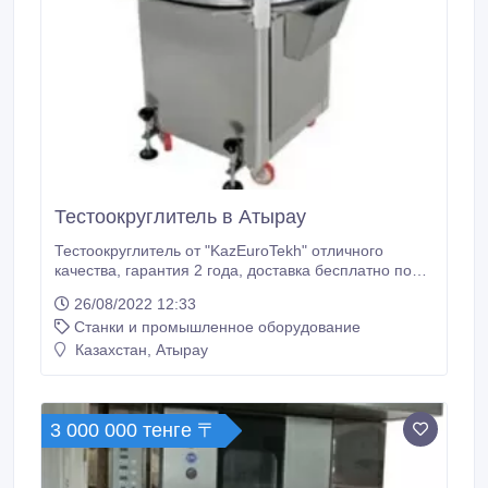
Тестоокруглитель в Атырау
Тестоокруглитель от "KazEuroTekh" отличного
качества, гарантия 2 года, доставка бесплатно по
РК. Техническая характеристика:
26/08/2022 12:33
Производительность от 1000 до 1200шт/ч Округляет
Станки и промышленное оборудование
тесто от 200гр до 800гр Ширина 80см Длина 80см
Высота 155см Вес 210кг Уровень напряжения 380В
Казахстан, Атырау
Потребляемая мощность – 1, 5кВт Материал:
нержавеющая сталь.
3 000 000 тенге 〒