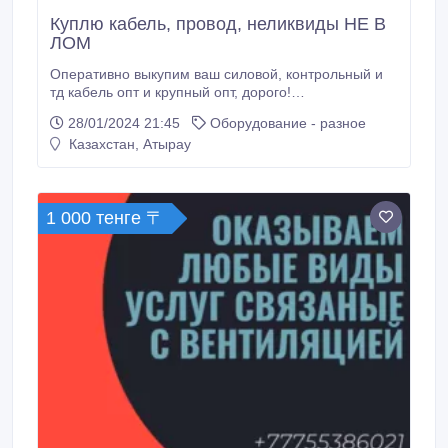
Куплю кабель, провод, неликвиды НЕ В
ЛОМ
Оперативно выкупим ваш силовой, контрольный и
тд кабель опт и крупный опт, дорого!
Рассматриваем б/у. Купим ГОСРЕЗЕРВ. Выезд по
28/01/2024 21:45
Оборудование - разное
регионам Казахстана. Если кабель не поврежден
Казахстан, Атырау
оплачиваем как изделие, а не лом! Расчет сразу.
Самовывоз (ВВГ, АВВГ, ВББШВ, АВББШВ, КВВГ,
КВББШВ, ААШВ, ААБЛ, АСБ, КГ-хл, НРГ, НРШМ, СБ,
МКШВ, КАБЕЛЬ ГЕРДА.
1 000 тенге 〒