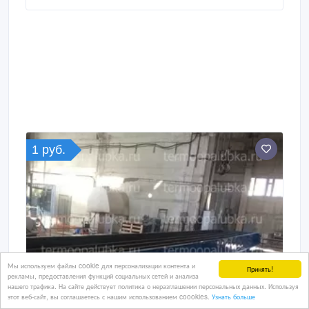
раз – 96шт Температура для выпекания – до 400с*
Максимальная температура – 400с* Время
приготовления – до 40мин Длина – 175см Высота –
220см Ширина – 130см Вес – 1100кг Уровень
напряжение – 380В Вращения вентилятора
электродвигателя – 1450 в мин Расход газ топливо в
час – 2 куба/час Расход диз.
1 руб.
Мы используем файлы cookie для персонализации контента и
Принять!
рекламы, предоставления функций социальных сетей и анализа
нашего трафика. На сайте действует политика о неразглашении персональных данных. Используя
этот веб-сайт, вы соглашаетесь с нашим использованием coookies.
Узнать больше