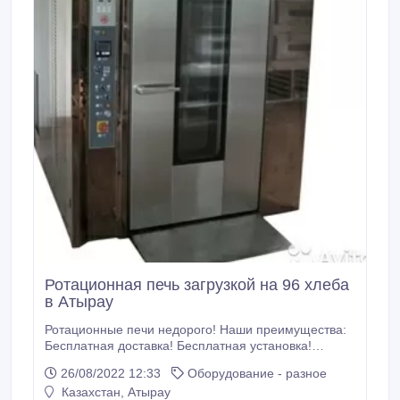
Ротационная печь загрузкой на 96 хлеба
в Атырау
Ротационные печи недорого! Наши преимущества:
Бесплатная доставка! Бесплатная установка!
Гарантия 2 года! Сервисное обслуживание! Монтаж!
26/08/2022 12:33
Оборудование - разное
Обучение пользованию ротационной печи!
Казахстан, Атырау
Техническая характеристика Загрузка хлеба за один