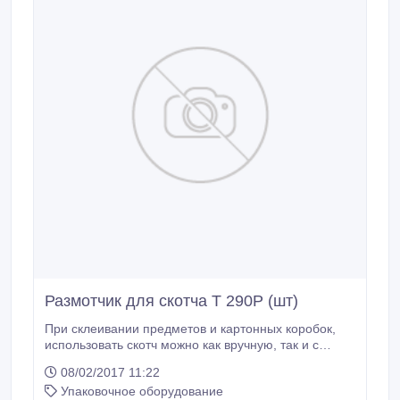
Размотчик для скотча Т 290Р (шт)
При склеивании предметов и картонных коробок,
использовать скотч можно как вручную, так и с
помощью специального диспансера.
08/02/2017 11:22
Диспансер(пистолет) для скотча плотно прижимает
Упаковочное оборудование
и отрезает ленту (при большом объеме