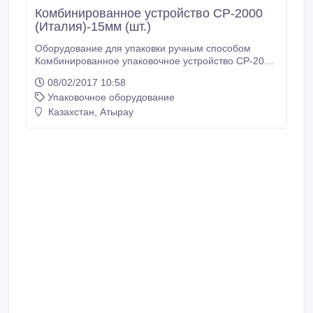
Комбинированное устройство СР-2000
(Италия)-15мм (шт.)
Оборудование для упаковки ручным способом
Комбинированное упаковочное устройство CP-2000
- это универсальное оборудование для обвязки,
08/02/2017 10:58
натяжения и закрепления с помощью скрепы (скоб)
Упаковочное оборудование
полипропиленовых лент. Возможности СР-2000
предполагают использование в работе упаковочных
Казахстан, Атырау
лент различной ширины (от 12мм до 15мм) и
толщины (от 0, 2мм до 1, 2мм).