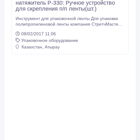
натяжитель Р-330: Ручное устройство
для скрепления п/п ленты(шт.)
Инструмент для упаковочной ленты Для упаковки
полипропиленовой ленты компания СтретчМастер
рада предложить ручной инструмент для
08/02/2017 11:06
упаковочной ленты. Надежное крепление ленты
Упаковочное оборудование
возможно при помощи скобы или специальной как
правило металлической пряжки. По этой причине
Казахстан, Атырау
есть два типа ручного инструмента для крепления
ленты: Натяжитель упаковочной ленты
Комбинированное устройство Зажимные клещи При
использование натяжителя упаковочной ленты
возможно крепление при помощи пряжки и
металличской скобы.