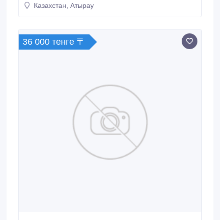
значительно упрощает процесс работы и позволяет
Казахстан, Атырау
экономить время).Всегда в наличии..
36 000 тенге 〒