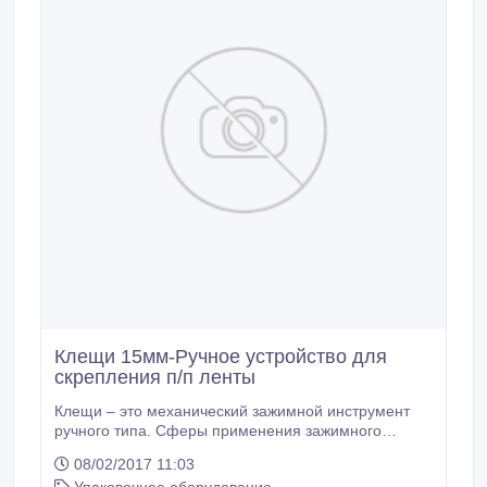
Клещи 15мм-Ручное устройство для
скрепления п/п ленты
Клещи – это механический зажимной инструмент
ручного типа. Сферы применения зажимного
устройства: строительная, мебельная и пищевая
08/02/2017 11:03
промышленность. Также клещи необходимы при