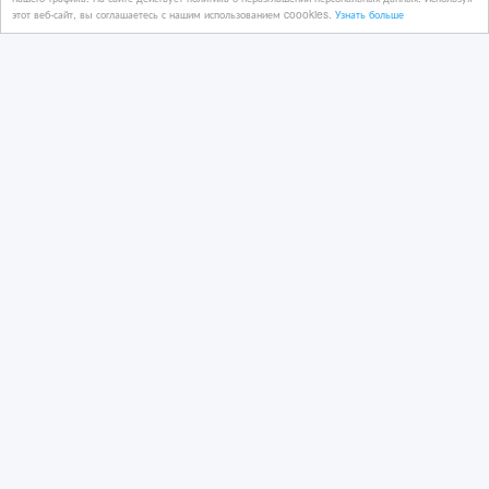
этот веб-сайт, вы соглашаетесь с нашим использованием coookies.
Узнать больше
Датская тележка для растений.
6 дн. назад
Сельхозоборорудование
Казахстан, Атырау
1 тенге 〒