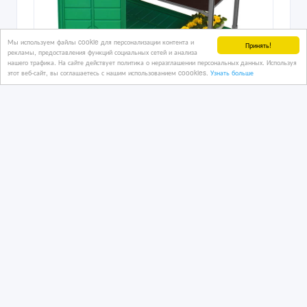
Мы используем файлы cookie для персонализации контента и
Принять!
рекламы, предоставления функций социальных сетей и анализа
нашего трафика. На сайте действует политика о неразглашении персональных данных. Используя
этот веб-сайт, вы соглашаетесь с нашим использованием coookies.
Узнать больше
Датская тележка для растений.
6 дн. назад
Сельхозоборорудование
Казахстан, Атырау
1 тенге 〒