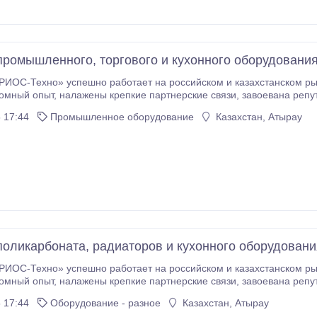
промышленного, торгового и кухонного оборудовани
ИОС-Техно» успешно работает на российском и казахстанском рын
, завоевана репутация надежной компании, предоставляющей
ам широкий спектр оборудования и услуг в сочетании с индивиду
 17:44
Промышленное оборудование
Казахстан, Атырау
обслуживания, при невысоких и конкурентоспособных ценах.
поликарбоната, радиаторов и кухонного оборудовани
ИОС-Техно» успешно работает на российском и казахстанском рын
, завоевана репутация надежной компании, предоставляющей
ам широкий спектр оборудования и услуг в сочетании с индивиду
 17:44
Оборудование - разное
Казахстан, Атырау
обслуживания, при невысоких и конкурентоспособных ценах.