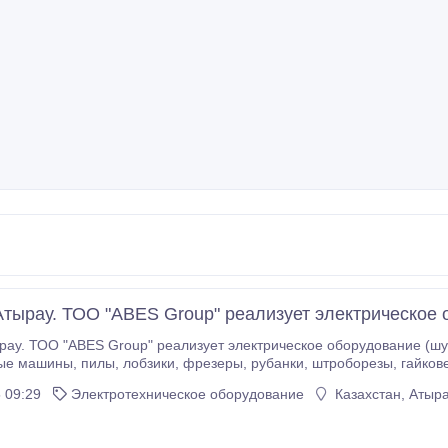
тырау. ТОО "ABES Group" реализует электрическое 
. ТОО "ABES Group" реализует электрическое оборудование (шуруповерты, перфо
резы, гайковерты, молоты ударные, наборы аккумуляторных
инструментов, ножницы, ножовки, пистолеты клеевые, плиткоре
 09:29
Электротехническое оборудование
Казахстан, Атыр