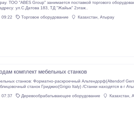
ТОО "ABES Group" занимается поставкой торгового оборудования (витрины, стеллажи, п
ждем Вас по адресу: ул.С.Датова 183, ТД "Жайык" 2этаж..
 09:22
Торговое оборудование
Казахстан, Атырау
одам комплект мебельных станков
ельных станков: Форматно-раскроечный Альтендорф(Altendorf Ger
облицовочный станок Гриджио(Grigio Italy) /Станки находятся в г Ат
 07:37
Деревообрабатывающее оборудование
Казахстан, 