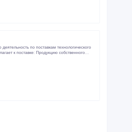
деятельность по поставкам технологического
производства: - Запасные части к буровым насосам НБ-32, НБ-50, НБ-125 (9МГр), 9Т и его аналоги, НПЦ-320, УНБ-600.