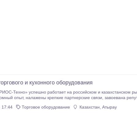
торгового и кухонного оборудования
ИОС-Техно» успешно работает на российском и казахстанском рын
, завоевана репутация надежной компании, предоставляющей
ам широкий спектр оборудования и услуг в сочетании с индивиду
 17:44
Торговое оборудование
Казахстан, Атырау
обслуживания, при невысоких и конкурентоспособных ценах.