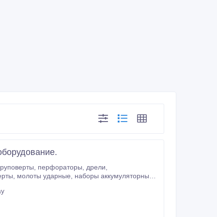
оборудование.
раторы, дрели,
зы, столы рабочие и т.
ау