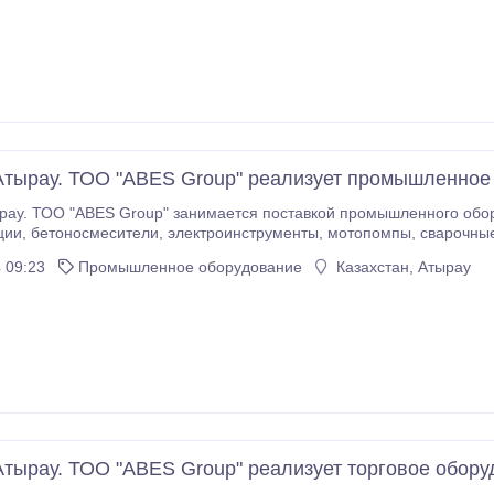
тырау. ТОО "ABES Group" реализует промышленное
рау. ТОО "ABES Group" занимается поставкой промышленного обо
ния, виброрейки, вибраторы,
 09:23
Промышленное оборудование
Казахстан, Атырау
многое другое); Тепловое оборудование (осевые вентиляторы, тепловые завесы
тырау. ТОО "ABES Group" реализует торговое обору