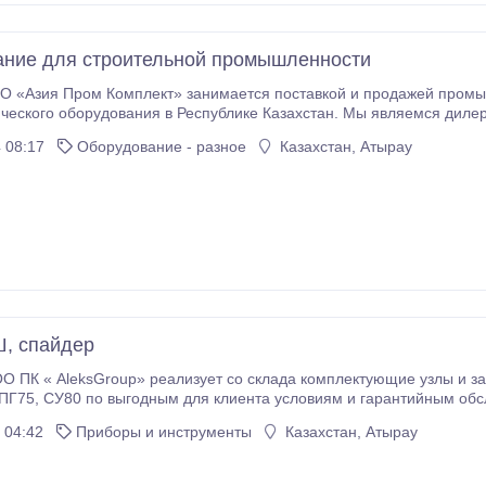
ние для строительной промышленности
ия Пром Комплект» занимается поставкой и продажей промышленного, энергетического, с
ического оборудования в Республике Казахстан. Мы являемся ди
России, Украины и Китая, что позволяет предоставлять нашим покуп
 08:17
Оборудование - разное
Казахстан, Атырау
, спайдер
 ПК « AleksGroup» реализует со склада комплектующие узлы и за
нием. Принимаем, размещаем заявки на
производство. Сдача продукции от 1 до 14 дней. Надежность, качество.
 04:42
Приборы и инструменты
Казахстан, Атырау