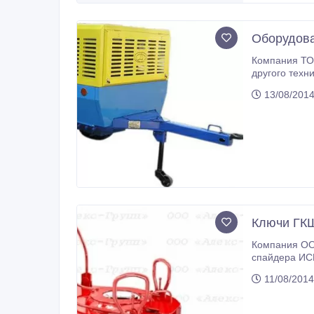
Оборудова
Компания ТОО «Аз
другого техн
13/08/2014
Ключи ГКШ
Компания ООО
спайдера ИСПГ75, СУ80 по выгодным для клиента условиям и гарантийным обслужива
11/08/2014