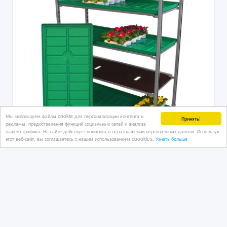
Мы используем файлы cookie для персонализации контента и
Принять!
рекламы, предоставления функций социальных сетей и анализа
нашего трафика. На сайте действует политика о неразглашении персональных данных. Используя
этот веб-сайт, вы соглашаетесь с нашим использованием coookies.
Узнать больше
Датская тележка для растений.
4 дн. назад
Сельхозоборорудование
Казахстан, Атырау