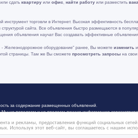
ь или сдать
квартиру
или
офис
,
найти работу
или разместить
вак
ный инструмент торговли в Интернет. Высокая эффективность беспл
 структурой сайта. Все объявления быстро размещаются в популяр
мещения объявления научат Вас создавать эффективные объявления
 - Железнодорожное оборудование" ранее, Вы можете
изменить
и
 этой страницы. Там же Вы сможете
просмотреть запросы
на свои
ность за содержание размещенных объявлений.
 Мы не передаем и не продаем личную информацию зарегистриро
на которые ссылается ВсеСделки. На некоторых страницах нашего 
нта и рекламы, предоставления функций социальных сетей 
илах конфиденциальности Google
нажмите тут
.
ых. Используя этот веб-сайт, вы соглашаетесь с нашим исп