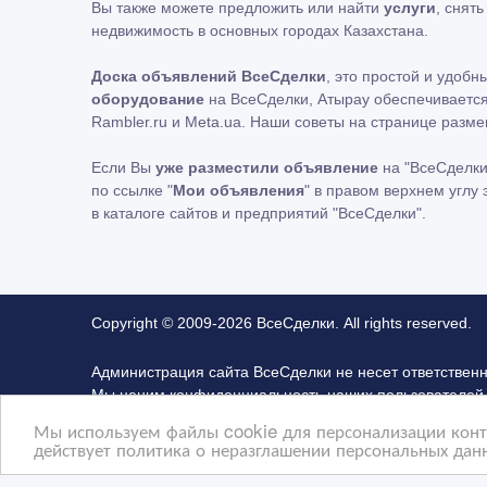
Вы также можете предложить или найти
услуги
, снят
недвижимость в основных городах Казахстана.
Доска объявлений ВсеСделки
, это простой и удоб
оборудование
на ВсеСделки, Атырау обеспечивается
Rambler.ru и Meta.ua. Наши советы на странице раз
Если Вы
уже разместили объявление
на "ВсеСделки
по ссылке "
Мои объявления
" в правом верхнем углу
в каталоге сайтов и предприятий "ВсеСделки".
Copyright © 2009-2026 ВсеСделки. All rights reserved.
Администрация сайта ВсеСделки не несет ответствен
Мы ценим конфиденциальность наших пользователей.
не отвечаем за правила конфиденциальности сайтов 
Мы используем файлы cookie для персонализации конте
Advertising Network. Чтобы узнать подробней о прав
действует политика о неразглашении персональных данн