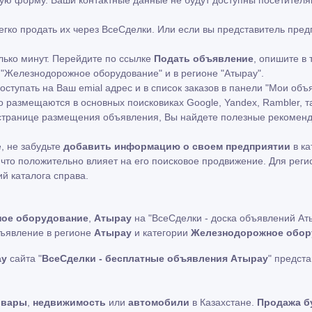
ную форму. Ваши контактные данные не будут доступны посетителя
легко продать их через ВсеСделки. Или если вы представитель пр
лько минут. Перейдите по ссылке
Подать объявление
, опишите в
 "Железнодорожное оборудование" и в регионе "Атырау".
ступать на Ваш emial адрес и в список заказов в панели "Мои объ
 размещаются в основных поисковиках Google, Yandex, Rambler, т
а странице размещения объявления, Вы найдете полезные рекоме
, не забудьте
добавить информацию о своем предприятии
в ка
что положительно влияет на его поисковое продвижение. Для рег
ий каталога справа.
ое оборудование
,
Атырау
на "ВсеСделки - доска объявлений Ат
бъявление в регионе
Атырау
и категории
Железнодорожное обор
ау
сайта "
ВсеСделки - бесплатные объявления Атырау
" предст
овары
,
недвижимость
или
автомобили
в Казахстане.
Продажа б