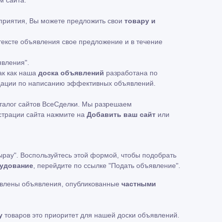
м сайта.
едприятия, Вы можете предложить свои
товару и
 тексте объявления свое предложение и в течение
явления".
ак как наша
доска объявлений
разработана по
ндации по написанию эффективных объявлений.
талог сайтов ВсеСделки. Мы разрешаем
истрации сайта нажмите на
Добавить ваш сайт
или
ырау". Воспользуйтесь этой формой, чтобы подобрать
удование
, перейдите по ссылке
"Подать объявление"
.
авлены объявления, опубликованные
частными
у
товаров это приоритет для нашей доски объявлений.