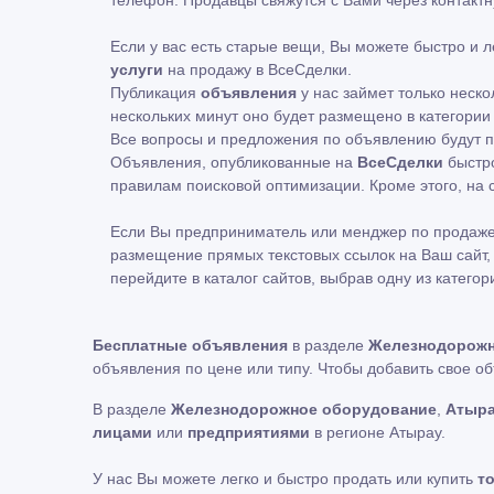
телефон. Продавцы свяжутся с Вами через контакт
Если у вас есть старые вещи, Вы можете быстро и 
услуги
на продажу в ВсеСделки.
Публикация
объявления
у нас займет только неско
нескольких минут оно будет размещено в категории
Все вопросы и предложения по объявлению будут по
Объявления, опубликованные на
ВсеСделки
быстро
правилам поисковой оптимизации. Кроме этого, н
Если Вы предприниматель или менджер по продаже
размещение прямых текстовых ссылок на Ваш сайт, 
перейдите в каталог сайтов, выбрав одну из категор
Бесплатные объявления
в разделе
Железнодорожн
объявления по цене или типу. Чтобы добавить свое о
В разделе
Железнодорожное оборудование
,
Атыр
лицами
или
предприятиями
в регионе Атырау.
У нас Вы можете легко и быстро продать или купить
т