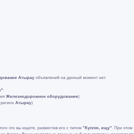
дование Атырау
объявлений на данный момент нет.
и"
:
рия
Железнодорожное оборудование
)
й регион
Атырау
)
того что вы ищете, разместив его с типом
"Куплю, ищу"
. При этом