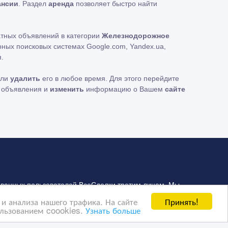
ансии
. Раздел
аренда
позволяет быстро найти
атных объявлений в категории
Железнодорожное
ных поисковых системах Google.com, Yandex.ua,
.
ли
удалить
его в любое время. Для этого перейдите
 объявления и
изменить
информацию о Вашем
сайте
ванных пользователей ВсеСделки третим лицам. Мы
сайта представлена реклама Google Adsense
Принять!
и анализа нашего трафика. На сайте
ользованием coookies.
Узнать больше