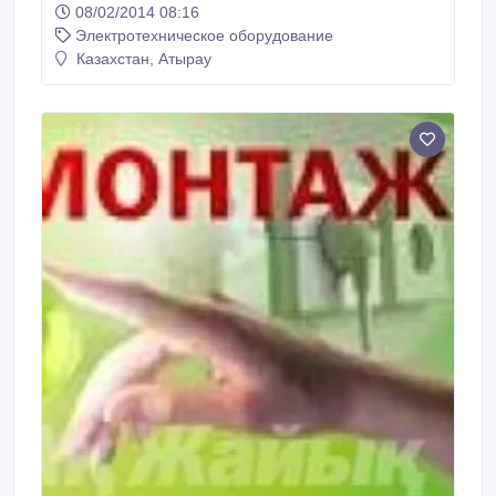
08/02/2014 08:16
автоматов, коробка шит и.д сложности Качественно
Электротехническое оборудование
и доступно.Юрий Прокладка сетевых кабелей в
офисах и установка розеток сетевых, пачпанель..
Казахстан, Атырау