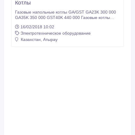
Котлы
Газовые напольные котлы GA/GST GA23K 300 000
GA35K 350 000 GST40K 440 000 Газовые котлы
средней мощности GST/GTD/GPD GST49K 520 000
16/02/2018 10:02
535GTD 714 000 735GTD 892 500 1035GPD 1 102
Электротехническое оборудование
500 1535GPD 1 302 000 2035GPD 1 680 000
Газовые настенные котлы NAVIEN ACE ACE-13K 225
Казахстан, Атырау
000 ACE-16K 230.