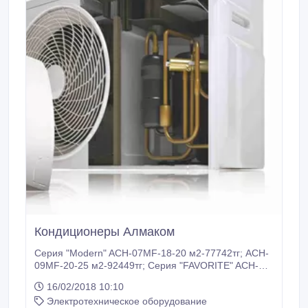
Кондиционеры Алмаком
Серия "Modern" ACH-07MF-18-20 м2-77742тг; ACH-
09MF-20-25 м2-92449тг; Серия "FAVORITE" ACH-
07AF-18-20м2-81885тг; ACH-09AF-20-25м2-
16/02/2018 10:10
101279тг; ACH-12AF-30-35м2-112054тг; ACH-18AF-
Электротехническое оборудование
50-55м2-148686тг; ACH-24AF-65-70м2-202559тг;