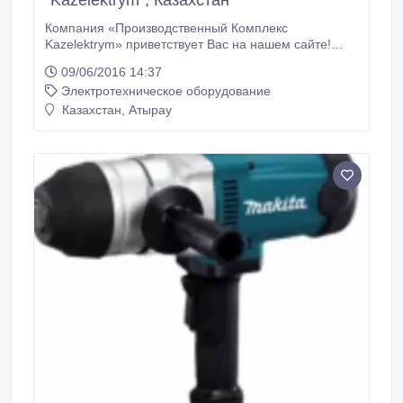
"Kazelektrym", Казахстан
Компания «Производственный Комплекс
Kazelektrym» приветствует Вас на нашем сайте!
Производство надежного и недорогого
09/06/2016 14:37
электротехнического оборудования для
Электротехническое оборудование
предприятий всех сфер деятельности - наша
первостепенная задача! Наличие необходимых
Казахстан, Атырау
производственных мощностей позволяет быстро и
оперативно обеспечить выпуск электротехнического
оборудования для нужд нефтегазового,
промышленного и гражданского секторов.