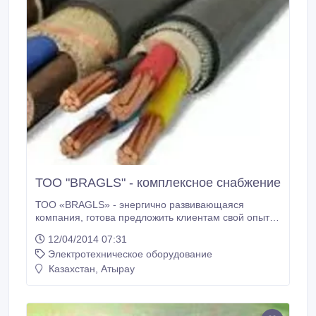
ТОО "BRAGLS" - комплексное снабжение
ТОО «BRAGLS» - энергично развивающаяся
компания, готова предложить клиентам свой опыт
по снабжению и управлению поставками. Мы
12/04/2014 07:31
готовы взять на себя всю рутинную работу и
Электротехническое оборудование
обеспечить плановое снабжение Вашего
предприятия по самому широкому спектру товаров
Казахстан, Атырау
и оборудования различных мировых брэндов
напрямую с завода изготовителя или же от
партнеров – снабженческих компаний США, Англии,