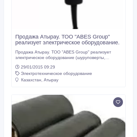
Продажа Атырау. ТОО "ABES Group"
реализует электрическое оборудование.
Продажа Атырау. ТОО "ABES Group" реализует
электрическое оборудование (шуруповерты,
перфораторы, дрели, шлифовальные машины,
29/01/2015 09:29
пилы, лобзики, фрезеры, рубанки, штроборезы,
Электротехническое оборудование
гайковерты, молоты ударные, наборы
аккумуляторных инструментов, ножницы, ножовки,
Казахстан, Атырау
пистолеты клеевые, плиткорезы, столы рабочие и т.