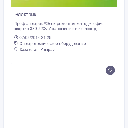
Электрик
Проф.электрик!!!Электромонтаж коттедж, офис,
квартир 380-220v Установка счетчик, люстр,
стабилизатор, бра, прожектор, автоматов, коробка
07/02/2014 21:25
шит и.д сложности Качественно и доступно.Юрий.
Электротехническое оборудование
Казахстан, Атырау