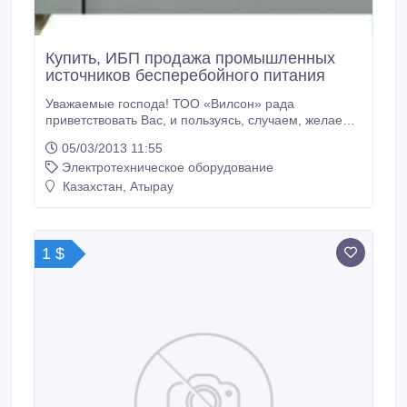
Купить, ИБП продажа промышленных
источников бесперебойного питания
Уважаемые господа! ТОО «Вилсон» рада
приветствовать Вас, и пользуясь, случаем, желаем
процветания Вам и Вашей организации! С 1996
05/03/2013 11:55
года ТОО «Вильсон Казахстан» является
Электротехническое оборудование
эксклюзивным дистрибьютором в Казахстане
компании “FG WILSON Engineering
Казахстан, Атырау
(Великобритания) – производителя дизель-
генераторных установок Wilson.
1 $