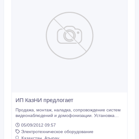
ИП КазНИ предлогает
Продажа, монтаж, наладка, сопровождение систем
видеонаблюдений и домофонизации. Установка
откатных варот. Делаем акцент на качество. Будем
05/09/2012 09:57
рады рассмотреть все предложения..
Электротехническое оборудование
Казахстан, Атырау