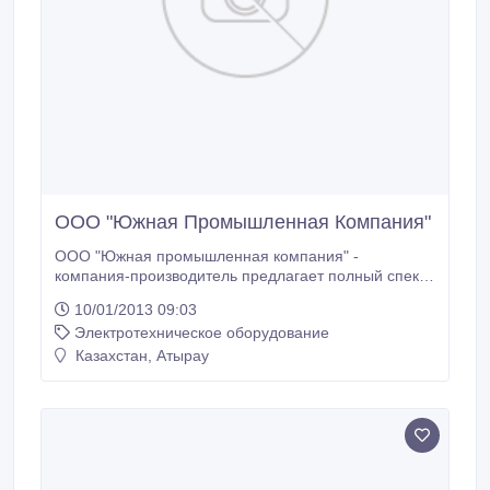
ООО "Южная Промышленная Компания"
ООО "Южная промышленная компания" -
компания-производитель предлагает полный спектр
высоковольтных и низковольтных устройств,
10/01/2013 09:03
собственного производства, а именно: 1.
Электротехническое оборудование
Комплектные трансформаторные подстанции -
мачтовые КТПм - тупиковые с воздушным вводом
Казахстан, Атырау
КТПв - тупиковые с кабельным вводом КТПк -
проходные с кабельным вводом КТПп - для
городских сетей КТПГС - собственных нужд 2.