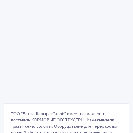
ТОО "БатысШаныракСтрой" имеет возможность
поставить КОРМОВЫЕ ЭКСТРУДЕРЫ, Измельчители
травы, сена, соломы, Оборудование для переработки
овощей, фруктов, орехов и семечек, дозирующее и
упаковочное оборудование, оборудование для
брикетирования и гранулирования, оборудование для
производства муки и круп.
Разной мощности и производительности от лучших
производителей РК и России.
Мы ждем Вас по адресу: Атырау, ТД "Рамазан",