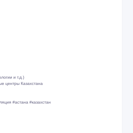
огии и т.д.)
ные центры Казахстана
ляция #астана #казахстан