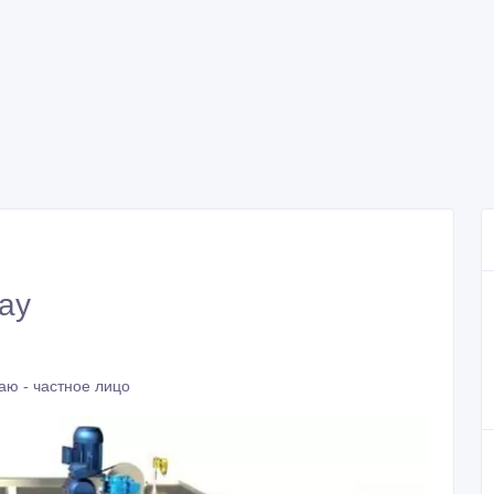
ау
аю - частное лицо