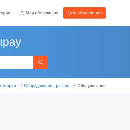
гории
Мои объявления
Дать объявление
ырау
атегории
Оборудование - разное
Оборудование