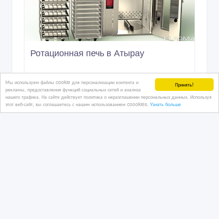
05/08/2024 14:49
Оборудование - разное
Казахстан, Атырау
193 600 тенге 〒
Мы используем файлы cookie для персонализации контента и
Принять!
рекламы, предоставления функций социальных сетей и анализа
нашего трафика. На сайте действует политика о неразглашении персональных данных. Используя
этот веб-сайт, вы соглашаетесь с нашим использованием coookies.
Узнать больше