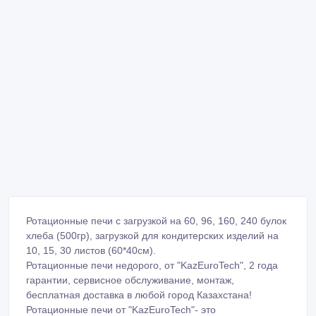
Ротационные печи с загрузкой на 60, 96, 160, 240 булок
хлеба (500гр), загрузкой для кондитерских изделий на
10, 15, 30 листов (60*40см).
Ротационные печи недорого, от "KazEuroTeсh", 2 года
гарантии, сервисное обслуживание, монтаж,
бесплатная доставка в любой город Казахстана!
Ротационные печи от "KazEuroTeсh"- это
универсальные хлебопекарные и кондитерские печи
нового поколения, которые предназначены для
высококачественных выпечек:
формовых и подовых сортов хлеба из пшеничной и
ржаной муки
- хлебобулочных и кондитерских изделий.
Ротационные печи применяются для работы в условиях
интенсивной эксплуатации на предприятиях