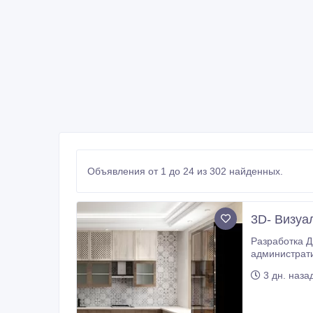
Объявления от 1 до 24 из 302 найденных.
3D- Визуа
Разработка Дизайн интерьера экстерьера и проектирование: квартир, коттеджей, торговых помещении, офисов,
административных здании, бутиков, ресторанов, кафе, баров,
3 дн. наза