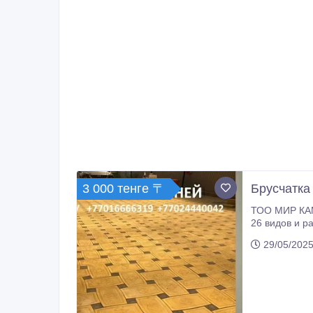
3 000 тенге 〒
Брусчатка
ТОО МИР КАМНЕЙ уже 20лет производит и
26 видов и разные фактурами, балясины, колонны,
укладке брус
29/05/2025