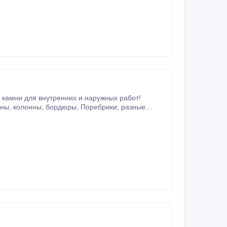
камни для внутренних и наружных работ!
обраться! Работаем с 9.