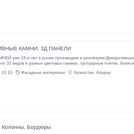
ИВНЫЕ КАМНИ, 3Д ПАНЕЛИ
ЕЙ уже 18-и лет в рынке производим и реализуем Декоративные 
азных цветовых гаммах, тротуарные плитки, балясины, колонны, бордюры, Поребрики, разные
: Новостройка, сзади Анашым ресторан, по
 15:10
Фасадные материалы
Казахстан, Атырау
аторе или 2ГИС пишите МИР КАМНЕЙ адрес покажет к нам легко д
, Колонны, Бордюры