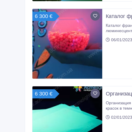
6 300 €
Каталог ф
Каталог фран
люминесцентн
благодаря ко
06/01/2023
регионе! Усл
6 300 €
Организац
Организация дилерской 
красок в темноте, ищет дилеров по всей территории СНГ. Все подробности в
http://www.a
02/01/2023