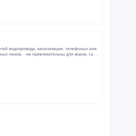
лизации, телефоных или
не содержат металла и не подвержены вторичной переработке. установил и забыл про замену, т.