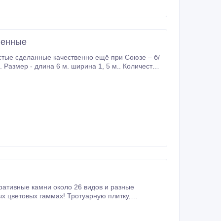
твенные
тумбу забора любой размер! Из бетона М600 цемента, капители, 3Д панели идеального качества в г.