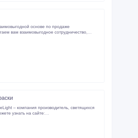
заимовыгодной основе по продаже
гаем вам взаимовыгодное сотрудничество,
щегося» бизнеса — единственного в своем
раски
кмиЛайт Александр.