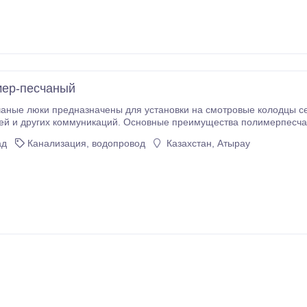
мер-песчаный
 люки предназначены для установки на смотровые колодцы сетей водопровода, кана
сновные преимущества полимерпесчаных люков: - не привлекательны для воров, т.к.
ад
Канализация, водопровод
Казахстан, Атырау