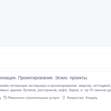
лизация. Проектирование. Эскиз- проекты.
 и. пр От эконом до элит класса В состав полного дизайн-проекта
включается: - Разработка дизайн-проекта для нового объекта - 3D.
д
Ремонтно-строительные услуги
Казахстан, Атырау