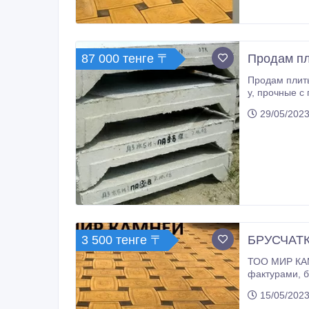
87 000 тенге 〒
Продам пл
Продам плиты перекрытия 
у, прочные с продольными ребрами, обеспечивающими высокую жесткость ЖБИ. Размер - длина 6 м. ширина 1, 5 м.. Количество
29/05/2023
3 500 тенге 〒
БРУСЧАТК
ТОО МИР КАМНЕЙ более 18-и лет п
фактурами, балясины, Брусчатки цены от 2000 до 6500тг более 33 видов и разных цветовых гаммах! Тротуарную плитку,
колонны, тумбы с шаром
15/05/2023