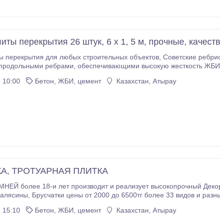
иты перекрытия 26 штук, 6 х 1, 5 м, прочные, качес
для любых строительных объектов, Советские ребристые сделанные качественно ещё при Союзе – б/
26 штук КОММЕНТЫ Я ЗДЕСЬ НЕ ЧИТАЮ, звоните или пишите мне на Ватсап.
 10:00
Бетон, ЖБИ, цемент
Казахстан, Атырау
А, ТРОТУАРНАЯ ПЛИТКА
роизводит и реализует высокопрочный Декоративные камни около 26 видов и разные
, перили армированный!Так же производит Бордюры дорожные и поребрик разных размеров, водостоки,
 15:10
Бетон, ЖБИ, цемент
Казахстан, Атырау
колпаки на 