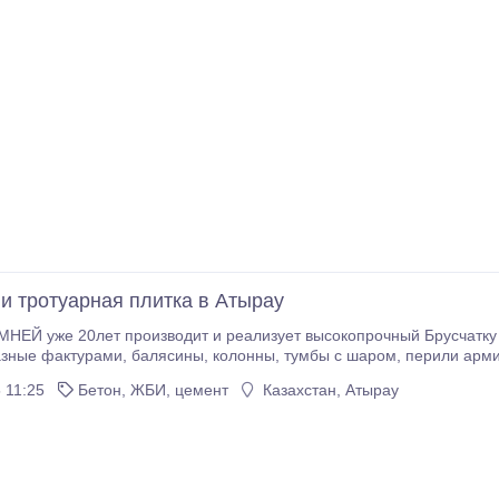
 и тротуарная плитка в Атырау
 реализует высокопрочный Брусчатку , тротуарную плитку, декоративные камни около
 тумбы с шаром, перили армированный! Имеются опытные мастера по
чатки и декоративных камней только нашего протзводства. КАЧЕСТ
 11:25
Бетон, ЖБИ, цемент
Казахстан, Атырау