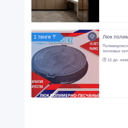
1 тенге 〒
Люк поли
Полимерпесчаные
тепловых сетей и других коммуникаций. О
11 дн. наз