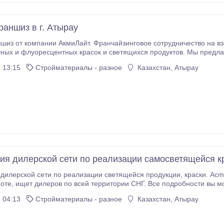
раншиз в г. Атырау
шиз от компании АкмиЛайт. Франчайзинговое сотрудничество на в
ых и флуоресцентных красок и светящихся продуктов. Мы предла
торому вы станете владельцем собственного эксклюзивного «светя
 13:15
Стройматериалы - разное
Казахстан, Атырау
овия и подробности на сайте компании: http://www.
ия дилерской сети по реализации самосветящейся к
сети по реализации светящейся продукции, краски. AcmeLight – компания производитель, светящихся
ы можете узнать на сайте:
cmelight.com.ua acmelight@meta.ua tel.+38 0564 922692 компания А
 04:13
Стройматериалы - разное
Казахстан, Атырау