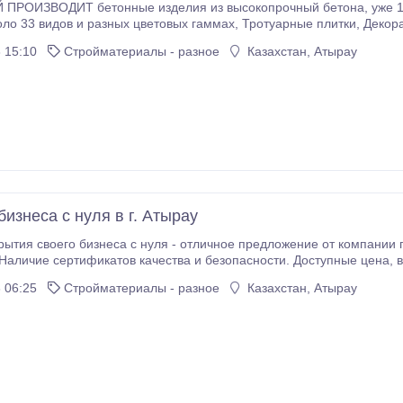
ПРОИЗВОДИТ бетонные изделия из высокопрочный бетона, уже 18
азных цветовых гаммах, Тротуарные плитки, Декоративные камни для внутренних и наружных
етов и многое другое! КАЧЕСТВО
 15:10
Стройматериалы - разное
Казахстан, Атырау
ке брусчатки и декоративных камней
о протзводства.
изнеса с нуля в г. Атырау
рытия своего бизнеса с нуля - отличное предложение от компании
 сертификатов качества и безопасности. Доступные цена, выгодные условия сотрудничества. Свечение в
е 6 часов. Наша компания предлагает множество готовых идей для
 06:25
Стройматериалы - разное
Казахстан, Атырау