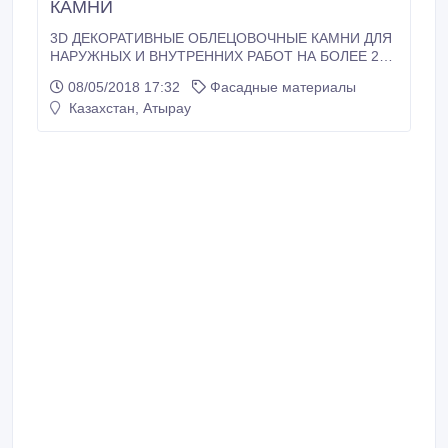
КАМНИ
3D ДЕКОРАТИВНЫЕ ОБЛЕЦОВОЧНЫЕ КАМНИ ДЛЯ
НАРУЖНЫХ И ВНУТРЕННИХ РАБОТ НА БОЛЕЕ 26
ФАКТУР ЛЮБОГО ЦВЕТА И РАЗМЕРА (еще
08/05/2018 17:32
Фасадные материалы
специальный разливной лак для декоративного
Казахстан, Атырау
камня - водостойкий, морозостойкий, глянцевый и
матовый), ТРОТУАРНЫЕ ПЛИТКИ, БРУСЧАТКИ,
БАЛЯСИНЫ, ПЕРИЛЫ, ТУМБЫ, КОЛОННЫ,
БОРДЮРЫ, ВОДОСТОКИ, ГАЗОБЛОКИ, ФОНТАНЫ,
БЕТОННЫЕ СТРУКТУРЫ, ШЛЯПКИ ДЛЯ ЗАБОР И
КОЛОН(42X42, 45X45, 50X50, 60X60), ВАЗЫ ДЛЯ
ЦВЕТЫ И ДРУГИЕ БЕТОННЫЕ ИЗДЕЛИЯ.