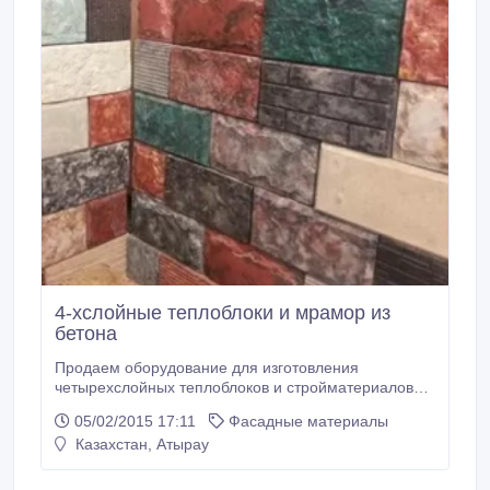
4-хслойные теплоблоки и мрамор из
бетона
Продаем оборудование для изготовления
четырехслойных теплоблоков и стройматериалов
под мрамор. Возможно производство более 500
05/02/2015 17:11
Фасадные материалы
видов изделий: - теплоэффективные блоки -
Казахстан, Атырау
тротуарная плитка (возможно производство
трот.плитки с логотипом Вашей компании) -
облицовочная плитка - каминные порталы -