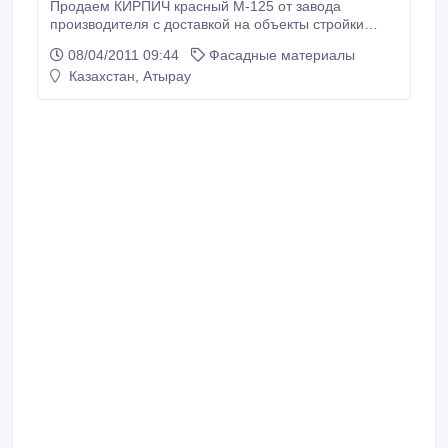
Продаем КИРПИЧ красный М-125 от завода
производителя с доставкой на объекты стройки
КаМазами и ж/д транспортом.Цена договорная. 8
08/04/2011 09:44
Фасадные материалы
701 640 90 37 Тулеп.
Казахстан, Атырау