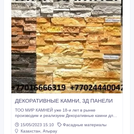
ДЕКОРАТИВНЫЕ КАМНИ, 3Д ПАНЕЛИ
ТОО МИР КАМНЕЙ уже 18-и лет в рынке
производим и реализуем Декоративные камни для
внутренних и наружных работ! брусчатки около 33
15/05/2023 15:10
Фасадные материалы
видов и разных цветовых гаммах, тротуарные
Казахстан, Атырау
плитки, балясины, колонны, бордюры, Поребрики,