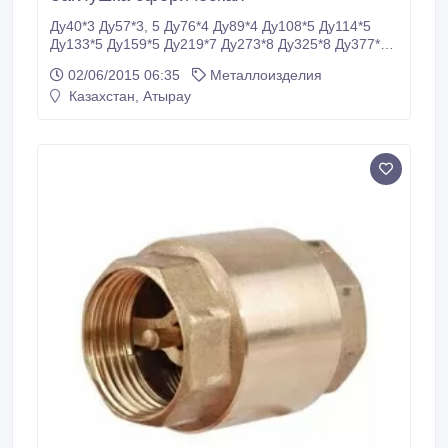
Ду40*3 Ду57*3, 5 Ду76*4 Ду89*4 Ду108*5 Ду114*5
Ду133*5 Ду159*5 Ду219*7 Ду273*8 Ду325*8 Ду377*8
Ду426*10 Ду530*10.
02/06/2015 06:35
Металлоизделия
Казахстан, Атырау