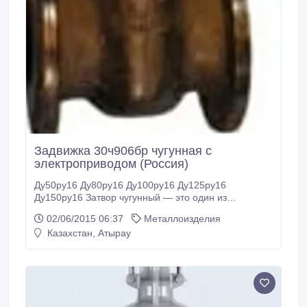
Задвижка 30ч906бр чугунная с
электроприводом (Россия)
Ду50ру16 Ду80ру16 Ду100ру16 Ду125ру16
Ду150ру16 Затвор чугунный — это один из
наиболее значимых элементов трубопроводной
02/06/2015 06:37
Металлоизделия
арматуры, устанавливаемый на трубопроводах,
Казахстан, Атырау
технологических емкостях и т.д., где он исполняет
роль запорного или запорно-регулирующего
устройства, образуя проходное соединение,
препятствующее движению рабочей среды.