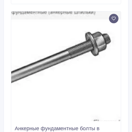
анкерные фундаментные ГОСТ24379.1-2012 тип
1.1 тип 2.1 тип 5 в комплекте с гайками и шайбами,
производство строго по ГОСТу из всех марок сталей
сталь 245, сталь 40Х, сталь 09Г2С, сталь Вст3ПС2.
Анкерные фундаментные болты в