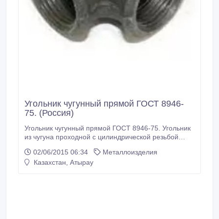
Угольник чугунный прямой ГОСТ 8946-
75. (Россия)
Угольник чугунный прямой ГОСТ 8946-75. Угольник
из чугуна проходной с цилиндрической резьбой
применяется на трубопроводах для воды, пара,
02/06/2015 06:34
Металлоизделия
газа и других неагрессивных сред при температурах
Казахстан, Атырау
до 175 градусов. Угольник изготавливается с углом
90 градусов с внутренней резьбой. Диаметры
угольников чугунных от15 до 50 мм.