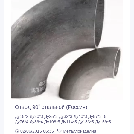
Отвод 90˚ стальной (Россия)
Ду15*2 Ду20*3 Ду25*3 Ду32*3 Ду40*3 Ду57*3, 5
Ду76*4 Ду89*4 Ду108*5 Ду114*5 Ду133*5 Ду159*5
Ду219*7 Ду273*8 Ду325*8 Ду377*8 Ду426*10
02/06/2015 06:35
Металлоизделия
Ду530*10 Ду630*10.