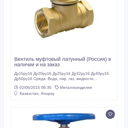
Вентиль муфтовый латунный (Россия) в
наличии и на заказ
Ду15ру16 Ду20ру16 Ду25ру16 Ду32ру16 Ду40ру16
Ду50ру16 Среда: Вода, пар, газ, жидкости
нейтральные к материалам основных деталей,
02/06/2015 06:35
Металлоизделия
температурой до 3000С (газ до 1000С) Материал
Казахстан, Атырау
корпуса:сталь20 Привод: ручной (маховик).