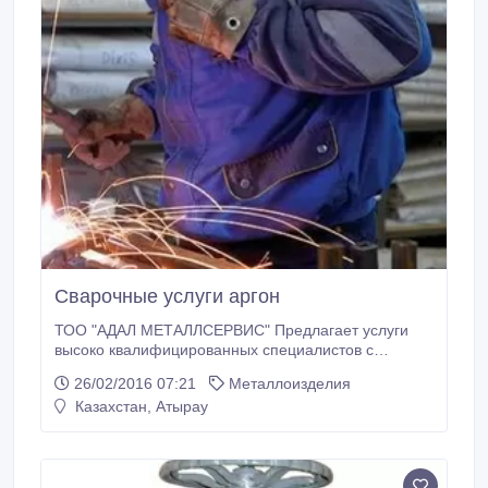
Сварочные услуги аргон
ТОО "АДАЛ МЕТАЛЛСЕРВИС" Предлагает услуги
высоко квалифицированных специалистов с
большим опытом работы выполним полный спектр
26/02/2016 07:21
Металлоизделия
услуг по электросварочным работам, монтаж
Казахстан, Атырау
металлической конструкций, cварка нефтепроводов
и водопроводов любой сложности, также
профессионально выполняем демонтаж
металлоконструкций, резку металла, разрборку
любых конструкций и строений из металла.