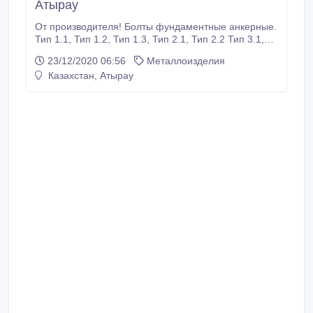
Атырау
От производителя! Болты фундаментные анкерные.
Тип 1.1, Тип 1.2, Тип 1.3, Тип 2.1, Тип 2.2 Тип 3.1,
Тип 3.2, Тип 4.1, Тип 4.2, Тип 4.3, Тип 5, Тип 6.
23/12/2020 06:56
Металлоизделия
Изготовление анкерных фундаментных болтов
Казахстан, Атырау
согласно ГОСТу 24379-80, Производим Болты
анкерные фундаментные ГОСТ24379.1-2012 тип
1.1 тип 2.1 тип 5 в комплекте с гайками и шайбами,
производство строго по ГОСТу из всех марок сталей
сталь 245, сталь 40Х, сталь 09Г2С, сталь Вст3ПС2.