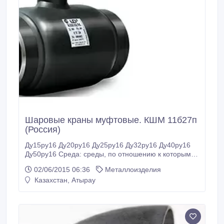
Шаровые краны муфтовые. КШМ 11б27п
(Россия)
Ду15ру16 Ду20ру16 Ду25ру16 Ду32ру16 Ду40ру16
Ду50ру16 Среда: среды, по отношению к которым
применяемые материалы материалы корозионно
02/06/2015 06:36
Металлоизделия
стойки при температуре от -40 до +160 Условное
Казахстан, Атырау
давление, МПа: 63 Материал корпуса: сталь
нержавеющая 316/304 Привод: Ручной маховик.