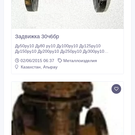
Задвижка 30ч6бр
Ду50ру10 Ду80 ру10 Ду100ру10 Ду125ру10
Ду150ру10 Ду200ру10 Ду250ру10 Ду300ру10
Ду400ру10 Ду500ру10 Ду600ру10 Ду50ру16
02/06/2015 06:37
Металлоизделия
Ду80ру16 Ду100ру16 Ду125ру16 Ду150ру16
Казахстан, Атырау
Ду200ру16.