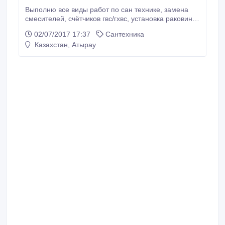
Выполню все виды работ по сан технике, замена
смесителей, счётчиков гвс/гхвс, установка раковин,
душ кабин, ванн, унитаз. Все виды работ по
02/07/2017 17:37
Сантехника
пластику, устранение течи, устранение засоров..
Казахстан, Атырау