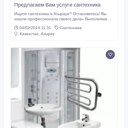
Предлагаем Вам услуги сантехника
Ищите сантехника в Атырауе? Остановитесь! Вы
нашли профессионала своего дела» Выполняем
любые сварочные и сантехнические работы. Мы с
04/02/2014 11:31
Сантехника
удовольствием поработаем как в квартирах, так и в
Казахстан, Атырау
частных домах, коттеджах, дачах, и прочих
помещениях. Монтаж водопровода, канализации,
отопления (металл, пластик). Любой сложности!
Установка радиаторов, теплые полы, газовые печи,
напольные конвекторы, теплые завесы.