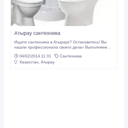
Атырау сантехника
Ищите сантехника в Атырауе? Остановитесь! Вы
нашли профессионала своего дела» Выполняем
любые сварочные и сантехнические работы. Мы с
04/02/2014 11:31
Сантехника
удовольствием поработаем как в квартирах, так и в
Казахстан, Атырау
частных домах, коттеджах, дачах, и прочих
помещениях. Монтаж водопровода, канализации,
отопления (металл, пластик). Любой сложности!
Установка радиаторов, теплые полы, газовые печи,
напольные конвекторы, теплые завесы.