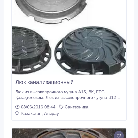
Люк канализационный
Люк из высокопрочного чугуна А15, ВК, ГТС,
Қазақтелеком. Люк из высокопрочного чугуна В125,
круглый, ВК, ГТС, Қазақтелеком. Люк из
08/06/2016 08:44
Сантехника
высокопрочного чугуна В125, квадратный, ВК, ГТС,
Казахстан, Атырау
Қазақтелеком. Люк из высокопрочного чугуна С250,
квадратный, ВК, ГТС, Қазақтелеком. Люк из
высокопрочного чугуна D400, квадратный, ВК, ГТС,
Қазақтелеком.