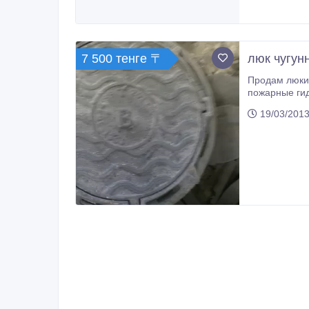
7 500 тенге 〒
люк чугун
Продам люки 
пожарные гидранты
Владимир..
19/03/2013