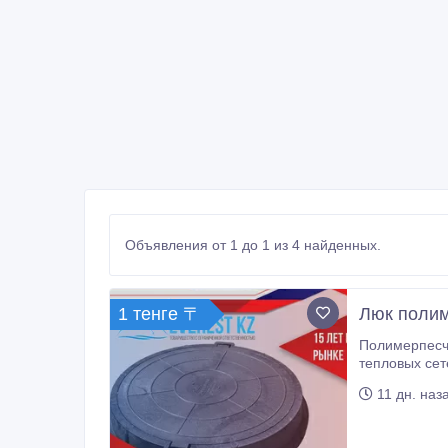
Объявления от 1 до 1 из 4 найденных.
1 тенге 〒
Люк поли
Полимерпесчаные
тепловых сетей и других коммуникаций. О
11 дн. наз