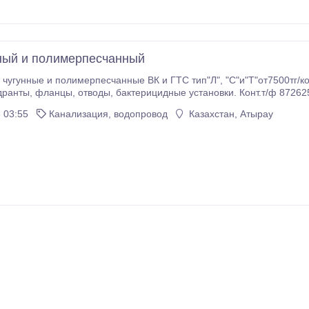
ный и полимерпесчанный
чугунные и полимерпесчанные ВК и ГТС тип"Л", "С"и"Т"от7500тг/к
, фланцы, отводы, бактерицидные установки. Конт.т/ф 87262523774, Skyp:nikolai081 сот.8
 03:55
Канализация, водопровод
Казахстан, Атырау