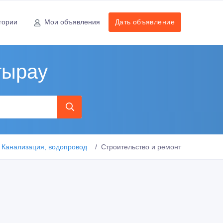
гории
Мои объявления
Дать объявление
тырау
Канализация, водопровод
Строительство и ремонт