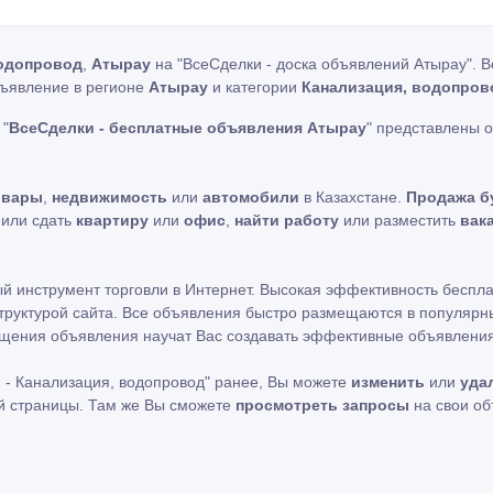
водопровод
,
Атырау
на "ВсеСделки - доска объявлений Атырау". 
бъявление в регионе
Атырау
и категории
Канализация, водопров
 "
ВсеСделки - бесплатные объявления Атырау
" представлены 
овары
,
недвижимость
или
автомобили
в Казахстане.
Продажа б
ь или сдать
квартиру
или
офис
,
найти работу
или разместить
вак
ный инструмент торговли в Интернет. Высокая эффективность беспл
труктурой сайта. Все объявления быстро размещаются в популярны
мещения объявления научат Вас создавать эффективные объявления
 - Канализация, водопровод" ранее, Вы можете
изменить
или
уда
ой страницы. Там же Вы сможете
просмотреть запросы
на свои о