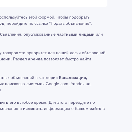
Воспользуйтесь этой формой, чтобы подобрать
од
, перейдите по ссылке
"Подать объявление"
.
объявления, опубликованные
частными лицами
или
у
товаров это приоритет для нашей доски объявлений.
ансии
. Раздел
аренда
позволяет быстро найти
атных объявлений в категории
Канализация,
х поисковых системах Google.com, Yandex.ua,
.
лить
его в любое время. Для этого перейдите по
бъявления и
изменить
информацию о Вашем
сайте
в