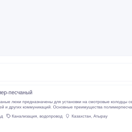
мер-песчаный
 люки предназначены для установки на смотровые колодцы сетей водопровода, кана
сновные преимущества полимерпесчаных люков: - не привлекательны для воров, т.к.
ад
Канализация, водопровод
Казахстан, Атырау