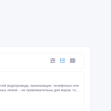
лизации, телефоных или
не содержат металла и не подвержены вторичной переработке. установил и забыл про замену, т.