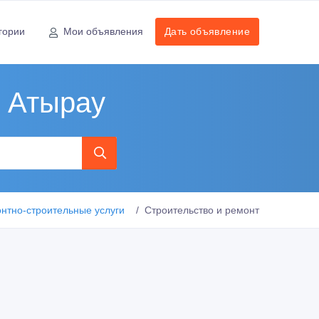
гории
Мои объявления
Дать объявление
, Атырау
нтно-строительные услуги
Строительство и ремонт