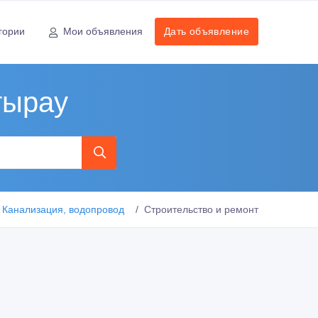
гории
Мои объявления
Дать объявление
тырау
Канализация, водопровод
Строительство и ремонт