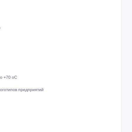
е
до +70 оС
логотипов предприятий