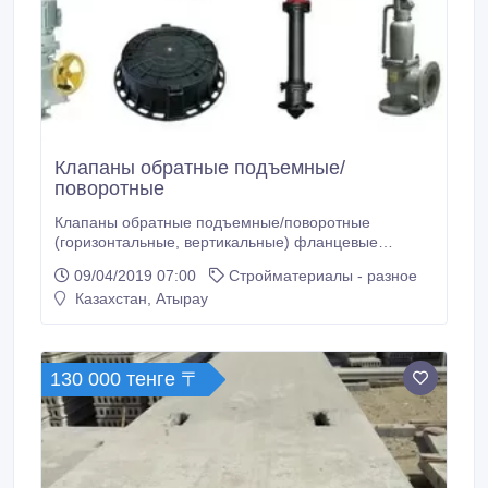
Клапаны обратные подъемные/
поворотные
Клапаны обратные подъемные/поворотные
(горизонтальные, вертикальные) фланцевые
чугунные, стальные В наличии имеются все
09/04/2019 07:00
Стройматериалы - разное
размеры. Поставка продукции осуществляется по
Казахстан, Атырау
всему Казахстану. Все вопросы по ценам, условиям
доставки и скидкам можно задать нашим
менеджерам по телефону. Окончательная цена на
продукцию формируется, исходя из условий
130 000 тенге 〒
поставки: кол-ва, условий оплаты и места отгрузки.