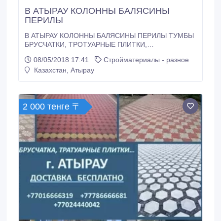
В АТЫРАУ КОЛОННЫ БАЛЯСИНЫ
ПЕРИЛЫ
В АТЫРАУ КОЛОННЫ БАЛЯСИНЫ ПЕРИЛЫ ТУМБЫ
БРУСЧАТКИ, ТРОТУАРНЫЕ ПЛИТКИ,
ДЕКОРАТИВНЫЕ КАМНИ (еще специальный
08/05/2018 17:41
Стройматериалы - разное
разливной лак для декоративного камня -
Казахстан, Атырау
водостойкий, морозостойкий, глянцевый и матовый
), БОРДЮРЫ, ВОДОСТОКИ, ГАЗОБЛОКИ,
ФОНТАНЫ, БЕТОННЫЕ СТРУКТУРЫ, ШЛЯПКИ ДЛЯ
ЗАБОР И КОЛОН, ВАЗЫ ДЛЯ ЦВЕТЫ И ДРУГИЕ
2 000 тенге 〒
БЕТОННЫЕ ИЗДЕЛИЯ.