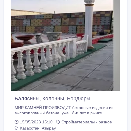
Балясины, Колонны, Бордюры
МИР КАМНЕЙ ПРОИЗВОДИТ бетонные изделия из
высокопрочный бетона, уже 18-и лет в рынке
производим и реализуем Брусчатки около 33 видов
15/05/2023 15:10
Стройматериалы - разное
и разных цветовых гаммах, Тротуарные плитки,
Казахстан, Атырау
Декоративные камни для внутренних и наружных