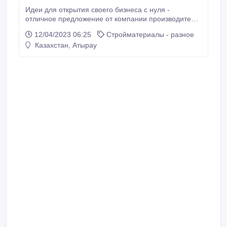
Идеи для открытия своего бизнеса с нуля -
отличное предложение от компании производителя
светящихся лакокрасочных материалов. Наличие
12/04/2023 06:25
Стройматериалы - разное
сертификатов качества и безопасности. Доступные
Казахстан, Атырау
цена, выгодные условия сотрудничества. Свечение
в темноте более 6 часов. Наша компания
предлагает множество готовых идей для бизнеса.