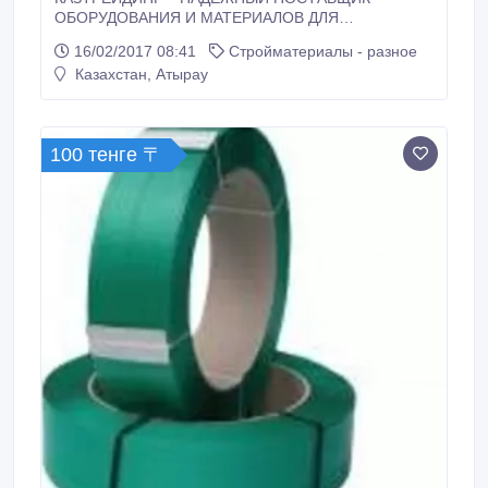
ОБОРУДОВАНИЯ И МАТЕРИАЛОВ ДЛЯ
НЕФТЕГАЗОВОЙ ОТРАСЛИ, СТРОИТЕЛЬСТВА И
16/02/2017 08:41
Стройматериалы - разное
ПРОМЫШЛЕННОСТИ Являясь одной из
Казахстан, Атырау
подразделений «BK Group”, «Казтрейдинг» взяла за
основу сферы своей дея­тель­ности пос­тавки
высококачественной стальной, трубной,
электрической, электронной, химической и др.
100 тенге 〒