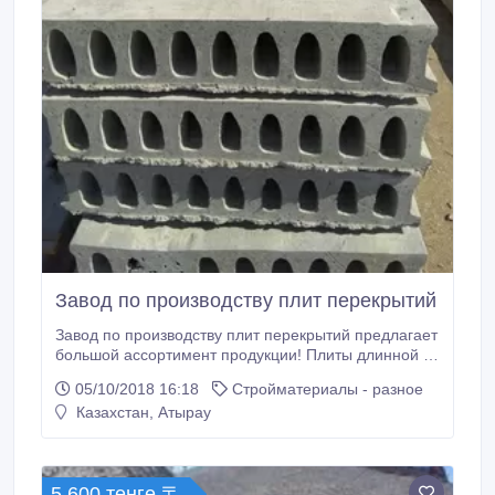
Завод по производству плит перекрытий
Завод по производству плит перекрытий предлагает
большой ассортимент продукции! Плиты длинной от
2 и до 6, 5 метров, шириной от 1; 1, 2; 1, 5 метра.
05/10/2018 16:18
Стройматериалы - разное
Мы находимся в г. Актау Промзона 3. ДОСТАВКА В
Казахстан, Атырау
АТЫРАУ НА ОБЪЕКТ КЛИЕНТА ЗА НАШ СЧЁТ!!!
ИНДИВИДУАЛЬНЫЙ ПОДХОД К КАЖДОМУ
КЛИЕНТУ!!! 87053933123 87024106875.
5 600 тенге 〒