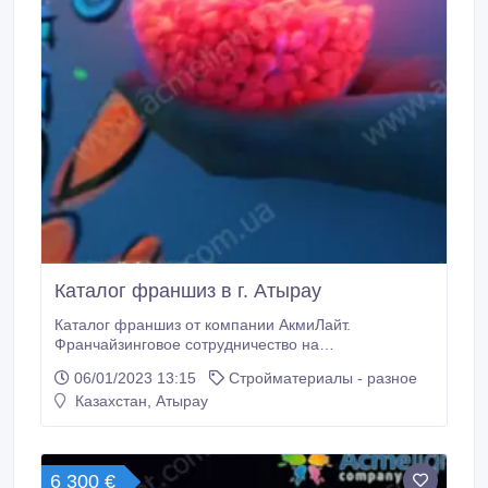
Каталог франшиз в г. Атырау
Каталог франшиз от компании АкмиЛайт.
Франчайзинговое сотрудничество на
взаимовыгодной основе по продаже
06/01/2023 13:15
Стройматериалы - разное
люминесцентных и флуоресцентных красок и
Казахстан, Атырау
светящихся продуктов. Мы предлагаем вам
взаимовыгодное сотрудничество, благодаря
которому вы станете владельцем собственного
эксклюзивного «светящегося» бизнеса —
6 300 €
единственного в своем регионе! Условия и