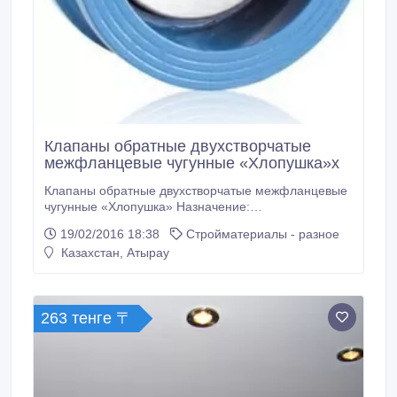
Клапаны обратные двухстворчатые
межфланцевые чугунные «Хлопушка»х
Клапаны обратные двухстворчатые межфланцевые
чугунные «Хлопушка» Назначение:
предотврощение обратного потока воды
19/02/2016 18:38
Стройматериалы - разное
Температура рабочей среды: max 80°C.
Казахстан, Атырау
263 тенге 〒