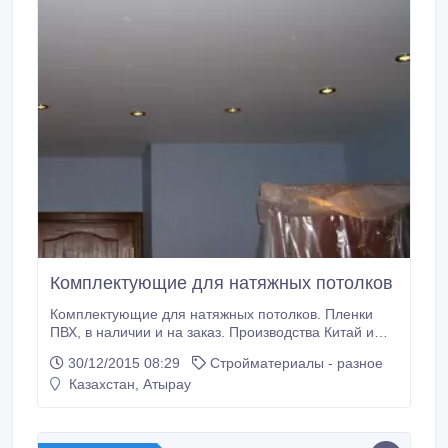
Комплектующие для натяжных потолков
Комплектующие для натяжных потолков. Пленки
ПВХ, в наличии и на заказ. Производства Китай и
Германия. Алюминиевые и ПВХ багеты. Низкие
30/12/2015 08:29
Стройматериалы - разное
цены, отличное качество. Со склада в Алматы и
Казахстан, Атырау
Астане. Отправки по всем регионам Казахстана..