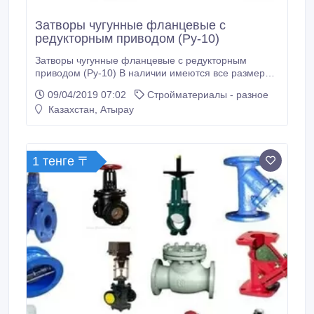
Затворы чугунные фланцевые с
редукторным приводом (Ру-10)
Затворы чугунные фланцевые с редукторным
приводом (Ру-10) В наличии имеются все размеры.
Поставка продукции осуществляется по всему
09/04/2019 07:02
Стройматериалы - разное
Казахстану. Все вопросы по ценам, условиям
Казахстан, Атырау
доставки и скидкам можно задать нашим
менеджерам по телефону. Окончательная цена на
продукцию формируется, исходя из условий
поставки: кол-ва, условий оплаты и места отгрузки.
1 тенге 〒