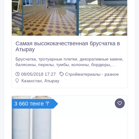
Самая высококачественная брусчатка в
Атырау
Брусчатка, тротуарные плитки, декоративные камни,
балясины, перилы, тумбы, колонны, бордюры,
водостоки, фонтаны, газоблоки, бетонные
08/05/2018 17:27
Стройматериалы - разное
структуры, шляпки для колонн и забор, вазы для
Казахстан, Атырау
цветы и другие бетонные изделия.Доставка, дизайн
и замер бесплатно!.
3 660 тенге 〒