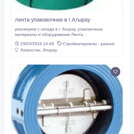
лента упаковочная в г.Атырау
реализуем с склада в г. Атырау упаковочные
материалы и оборудование Лента
полипропиленовая Лента полиэстеровая Лента
29/03/2016 14:49
Стройматериалы - разное
сигнальная самоклеющаяся Лента сигнальная
Казахстан, Атырау
Скобы (скрепа).