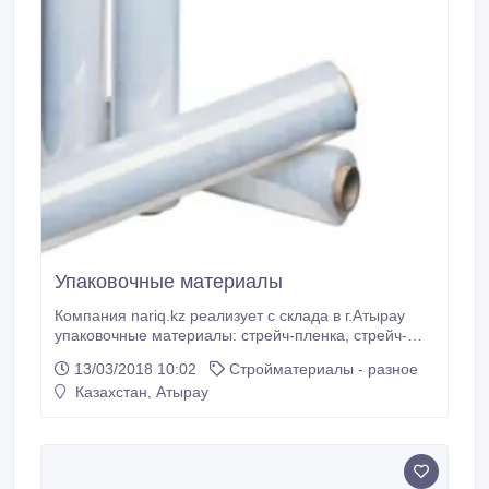
Упаковочные материалы
Компания nariq.kz реализует с склада в г.Атырау
упаковочные материалы: стрейч-пленка, стрейч-
лента, воздушно пупырчатая пленка,
13/03/2018 10:02
Стройматериалы - разное
полипропиленовая пленка, скобы и т, д.,
Казахстан, Атырау
Бесплатная доставка по г.Атырау, отгружаем в
регионы..