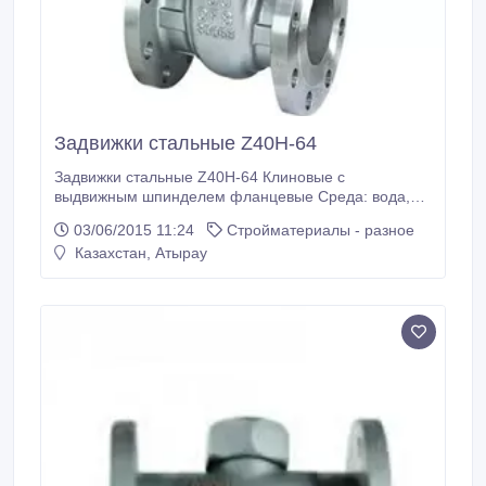
Задвижки стальные Z40Н-64
Задвижки стальные Z40Н-64 Клиновые с
выдвижным шпинделем фланцевые Среда: вода,
пар и нефтепродукты при температуре ≤425°С 50
03/06/2015 11:24
Стройматериалы - разное
65 80 100 125 150 200 250 300.
Казахстан, Атырау