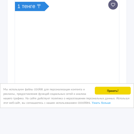
1 тенге 〒
Мы используем файлы cookie для персонализации контента и
Принять!
рекламы, предоставления функций социальных сетей и анализа
нашего трафика. На сайте действует политика о неразглашении персональных данных. Используя
этот веб-сайт, вы соглашаетесь с нашим использованием coookies.
Узнать больше
Люк полимер-песчаный