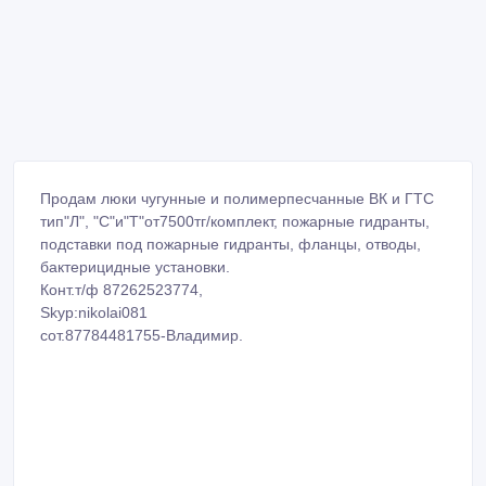
Продам люки чугунные и полимерпесчанные ВК и ГТС
тип"Л", "С"и"Т"от7500тг/комплект, пожарные гидранты,
подставки под пожарные гидранты, фланцы, отводы,
бактерицидные установки.
Конт.т/ф 87262523774,
Skyp:nikolai081
сот.87784481755-Владимир.