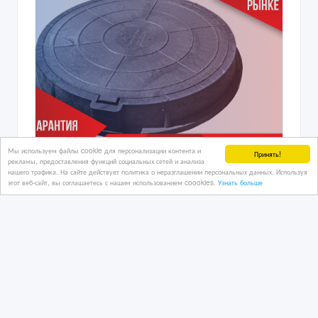
Мы используем файлы cookie для персонализации контента и
Принять!
рекламы, предоставления функций социальных сетей и анализа
нашего трафика. На сайте действует политика о неразглашении персональных данных. Используя
этот веб-сайт, вы соглашаетесь с нашим использованием coookies.
Узнать больше
Люк полимер-песчаный
11 дн. назад
Канализация, водопровод
Казахстан, Атырау