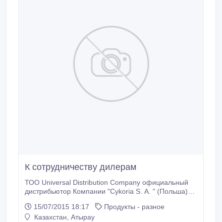
К сотрудничеству дилерам
ТОО Universal Distribution Company официальный
дистрибьютор Компании "Cykoria S. A. " (Польша)
крупнейшего производителя специй и приправ на
15/07/2015 18:17
Продукты - разное
территории Республики Казахстан приглашает к
Казахстан, Атырау
сотрудничеству региональных дилеров..