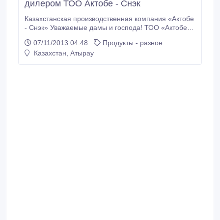
дилером ТОО Актобе - Снэк
Казахстанская производственная компания «Актобе
- Снэк» Уважаемые дамы и господа! ТОО «Актобе -
Снэк» является отечественным производителем
07/11/2013 04:48
Продукты - разное
снэковой продукции под зарегистрированной
Казахстан, Атырау
торговой маркой «Вкусный миг». На данном этапе
развития производства, наши мощности позволяют
увеличить объем выпускаемой продукции и выйти
на региональный рынок сбыта.