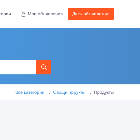
гории
Мои объявления
Дать объявление
у
Все категории
Овощи, фрукты
Продукты