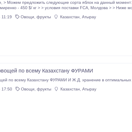
г > Прим руж -
50 $/ кг > > условия поставки FCA, Молдова > > Ниже можете найти сорта яблок которые мы
производим: > > 1. Клоуз > > 2. Женева Эрли > > 3.
 11:19
Овощи, фрукты
Казахстан, Атырау
овощей по всему Казахстану ФУРАМИ
щей по всему Казахстану ФУРАМИ И Ж.Д. хранение в оптимальных 
 17:50
Овощи, фрукты
Казахстан, Атырау