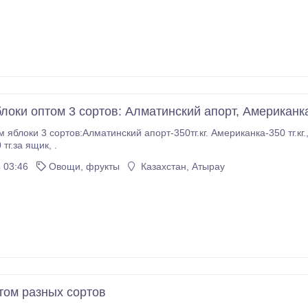
локи оптом 3 сортов: Алматинский апорт, Американк
 3 сортов:Алматинский апорт-350тг.кг. Американка-350 тг.кг., Золотой превосход 350 тг.кг., мандари
тг.за ящик, .
 03:46
Овощи, фрукты
Казахстан, Атырау
том разных сортов