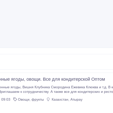
ные ягоды, овощи. Все для кондитерской Оптом
люква и т.д. В коробках по 10кг. Оптом. Крупным оптом.Цены
аем к сотрудничеству. А также все для кондитерских и ресторанов. Мы находимся в Астрахани. Не
метро. т. 8(8512)33-30-30, 34-86-47, 33-35-01. Или.
 09:03
Овощи, фрукты
Казахстан, Атырау