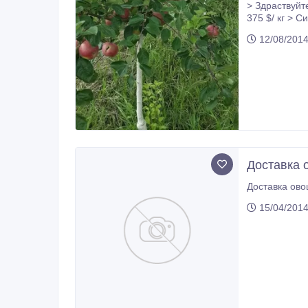
> Здраствуйте, > Можем предложить следующие сорта яблок на данный момент: > Слава победителям - 380 $/к
375 $/ кг > Симиренко - 4
12/08/2014
Доставка 
Доставка ово
15/04/2014