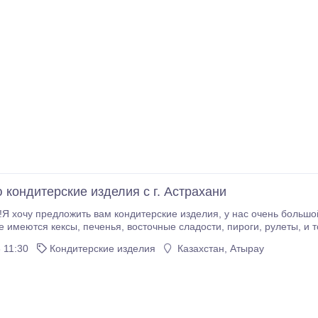
 кондитерские изделия с г. Астрахани
!Я хочу предложить вам кондитерские изделия, у нас очень большо
е имеются кексы, печенья, восточные сладости, пироги, рулеты, и т
есовало свяжитесь со мной! контактный номер и emai:89378285551
 11:30
Кондитерские изделия
Казахстан, Атырау