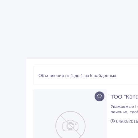
Объявления от 1 до 1 из 5 найденных.
ТОО "Kond
Уважаемые Госп
печенье, сдобное печенье. ТОО "KondiZ" ищет региональных партнеров, дистрибьюторов в Атырауе, Актауе, Уральске, Актобе.
04/02/2015