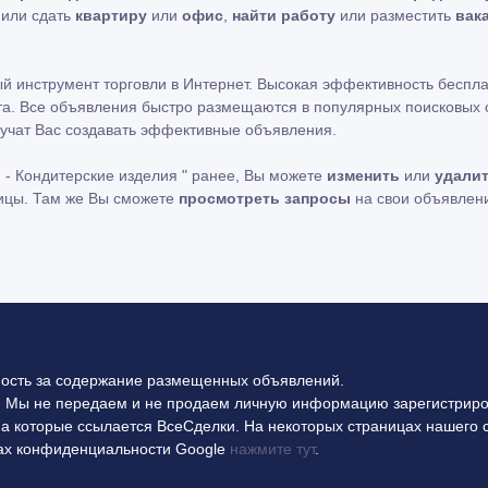
ь или сдать
квартиру
или
офис
,
найти работу
или разместить
вак
ный инструмент торговли в Интернет. Высокая эффективность беспл
та. Все объявления быстро размещаются в популярных поисковых си
учат Вас создавать эффективные объявления.
 - Кондитерские изделия " ранее, Вы можете
изменить
или
удали
ницы. Там же Вы сможете
просмотреть запросы
на свои объявлен
ность за содержание размещенных объявлений.
 Мы не передаем и не продаем личную информацию зарегистриро
на которые ссылается ВсеСделки. На некоторых страницах нашего 
илах конфиденциальности Google
нажмите тут
.