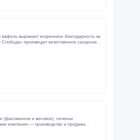
 вафель выражает искреннюю благодарность за
затяжное печенье (фасованное и весовое), печенье комбинированное и с начинками, вафли (фасованные и весовые).
ованное и весовое), печенье
тся натуральное молоко, сметана,