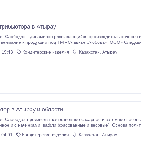
рибьютора в Атырау
я Слобода» - динамично развивающийся производитель печенья и
продукции под ТМ «Сладкая Слобода». ООО «Сладкая Слобода» производит качественное сахарное и
 19:43
Кондитерские изделия
Казахстан, Атырау
тор в Атырау и области
Слобода» производит качественное сахарное и затяжное печенье (фас
анные и весовые). Основа политики компании — производство и продажа
ЫСОКОКАЧЕСТВЕННОГО продукта. В составе нашего печенья использую
 04:01
Кондитерские изделия
Казахстан, Атырау
кефир, творог, халва, семечки, цукаты, орехи, изюм.