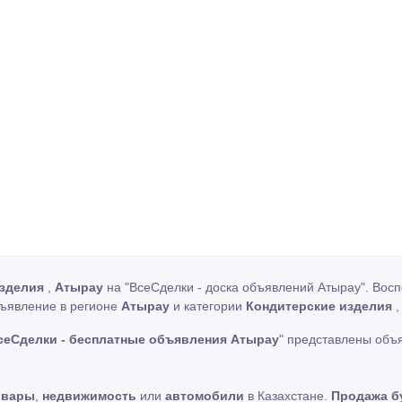
изделия
,
Атырау
на "ВсеСделки - доска объявлений Атырау". Восп
бъявление в регионе
Атырау
и категории
Кондитерские изделия
сеСделки - бесплатные объявления Атырау
" представлены объ
овары
,
недвижимость
или
автомобили
в Казахстане.
Продажа б