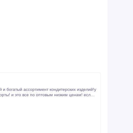
й и богатый ассортимент кондитерских изделий!у
орты! и это все по оптовым низким ценам! если
 и Kz_metis9009@mail.