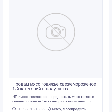
Продам мясо говяжье свежемороженое
1-й категорий в полутушах
ИП имеет возможность предложить мясо говяжье
свежемороженое 1-й категорий в полутушах по
цене (мякоть 800 тг за кг; ребро 700тг за кг)в том
11/06/2013 16:38
Мясо, мясопродукты
числе НДС. Мы работает с заводами