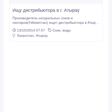
Ищу дистрибьютора в г. Атырау
Производитель натуральных соков и
нектаров(Узбекистан) ищет дистрибьютора в Атырау
и других городах Казахстана. Продукция высокого
13/10/2014 07:57
Соки, воды
качества и будет поддерживаться сильным
Казахстан, Атырау
маркетингом..