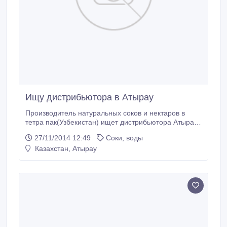
Ищу дистрибьютора в Атырау
Производитель натуральных соков и нектаров в
тетра пак(Узбекистан) ищет дистрибьютора Атырау.
Климат Узбекистана позволяет выращивать
27/11/2014 12:49
Соки, воды
вкусные, качественные и действительно
Казахстан, Атырау
натуральные фрукты. Поэтому качество нашей
продукции не оставит равнодушным потребителей
Казахстана. Мы уже работаем с некоторыми
городами Казахстана(Алма ата, Тараз, Шымкент,
Кызыл орда, Кокшетау и Костанай) и повторные
продажи в этих регионах подтверждают мои слова.