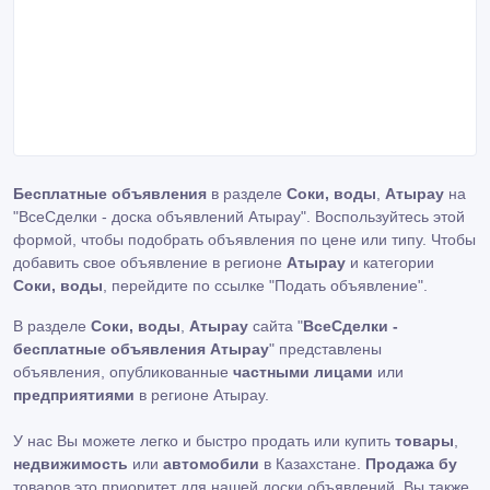
Бесплатные объявления
в разделе
Соки, воды
,
Атырау
на
"ВсеСделки - доска объявлений Атырау". Воспользуйтесь этой
формой, чтобы подобрать объявления по цене или типу. Чтобы
добавить свое объявление в регионе
Атырау
и категории
Соки, воды
, перейдите по ссылке
"Подать объявление"
.
В разделе
Соки, воды
,
Атырау
сайта "
ВсеСделки -
бесплатные объявления Атырау
" представлены
объявления, опубликованные
частными лицами
или
предприятиями
в регионе Атырау.
У нас Вы можете легко и быстро продать или купить
товары
,
недвижимость
или
автомобили
в Казахстане.
Продажа бу
товаров это приоритет для нашей доски объявлений. Вы также