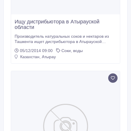
Ищу дистрибьютора в Атырауской
области
Производитель натуральных соков и нектаров из
Ташкента ищет дистрибьютора в Атырауской
области. Качество нашей продукции обусловлено
05/12/2014 09:00
Соки, воды
качеством фруктов и овощей созревающих в
Казахстан, Атырау
Узбекистане. Маржинальность 25%. В нашей
линейке 15 видов соков и нектаров. Помимо
стандартных вкусов(Яблоко, вишня, персик,
абрикос, мультифрукт и т.