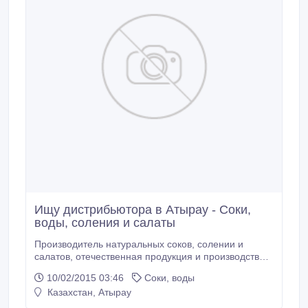
Ищу дистрибьютора в Атырау - Соки,
воды, соления и салаты
Производитель натуральных соков, солении и
салатов, отечественная продукция и производство!
Компания "Песня Лета" ищет дистрибьютора в
10/02/2015 03:46
Соки, воды
Атырау. Оптом, по выгодной цене..
Казахстан, Атырау