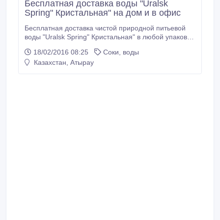
Бесплатная доставка воды "Uralsk
Spring" Кристальная" на дом и в офис
Бесплатная доставка чистой природной питьевой
воды "Uralsk Spring" Кристальная" в любой упаковке
осуществляется на дом, в офис или на
18/02/2016 08:25
Соки, воды
предприятия в любую точку города Атырау. Кроме
Казахстан, Атырау
того, у нас вы можете приобрести оборудование:
напольные и настольные кулеры, помпы и другие
аксессуары, доставка и установка которых тоже
осуществляется бесплатно.