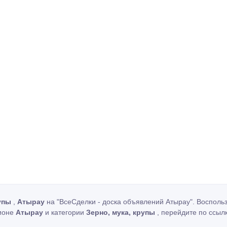
рупы
,
Атырау
на "ВсеСделки - доска объявлений Атырау". Восполь
гионе
Атырау
и категории
Зерно, мука, крупы
, перейдите по ссыл