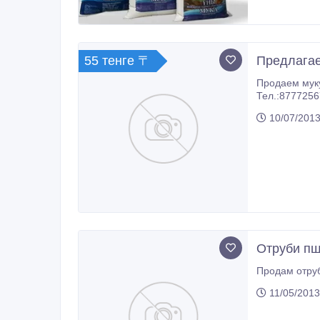
55 тенге 〒
Предлагае
Продаем муку высшего ка
10/07/2013
Отруби пш
Продам отруб
11/05/2013