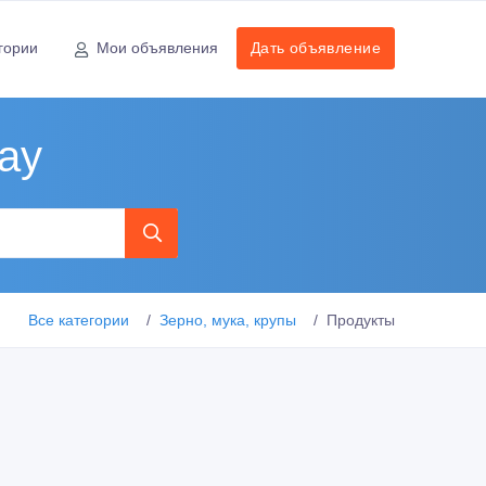
гории
Мои объявления
Дать объявление
рау
Все категории
Зерно, мука, крупы
Продукты