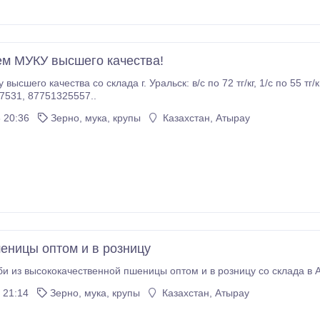
м МУКУ высшего качества!
чества со склада г. Уральск: в/с по 72 тг/кг, 1/с по 55 тг/кг, 2/с по 38 тг/кг. вагонные поставки.
Тел.:87772567531, 87751325557..
 20:36
Зерно, мука, крупы
Казахстан, Атырау
еницы оптом и в розницу
и из высококачественной пшеницы оптом и в розницу со склада в Ат
 21:14
Зерно, мука, крупы
Казахстан, Атырау