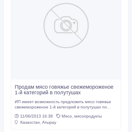
Продам мясо говяжье свежемороженое
1-й категорий в полутушах
ИП имеет возможность предложить мясо говяжье
свежемороженое 1-й категорий в полутушах по
цене (мякоть 800 тг за кг; ребро 700тг за кг)в том
11/06/2013 16:38
Мясо, мясопродукты
числе НДС. Мы работает с заводами
Казахстан, Атырау
производителями на прямой без посредников, так
как качество и безопасность гарантируем.