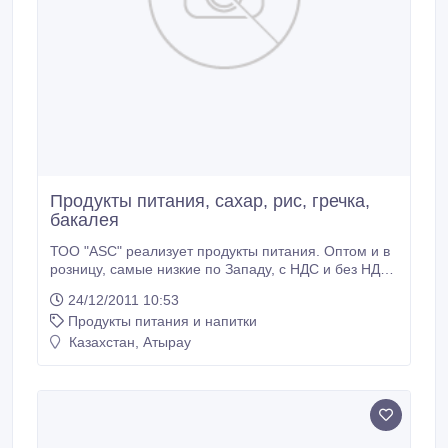
Продукты питания, сахар, рис, гречка,
бакалея
ТОО "ASC" реализует продукты питания. Оптом и в
розницу, самые низкие по Западу, с НДС и без НДС.
Самовывоз и доставка по городам. Мы работаем по
24/12/2011 10:53
программе "Б Т М Д" - (Больше Товара Меньше
Продукты питания и напитки
Денег). Контактные телефоны: 32 - 13 - 43, 8 702
503 43 00..
Казахстан, Атырау