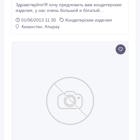
Здравствуйте!Я хочу предложить вам кондитерские
изделия, у нас очень большой и богатый
ассортимент кондитерских изделий!у нас в продаже
01/06/2013 11:30
Кондитерские изделия
имеются кексы, печенья, восточные сладости,
Казахстан, Атырау
пироги, рулеты, и торты! и это все по оптовым
низким ценам! если вас за интересовало свяжитесь
со мной! контактный номер и emai:89378285551 и
Kz_metis9009@mail.