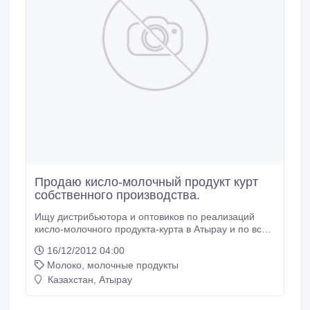
Продаю кисло-молочный продукт курт
собственного производства.
Ищу дистрибьютора и оптовиков по реализаций
кисло-молочного продукта-курта в Атырау и по всем
остальным регионам Казахстана...У меня курт
16/12/2012 04:00
собственного производства. Курт оптом,
Молоко, молочные продукты
домашний.В разных фасовках; вакуумных пакетах,
пластиковых стаканчиках.На развес в коробках и в
Казахстан, Атырау
мешках.Формы и размер можно изготовить под
заказ клиента.