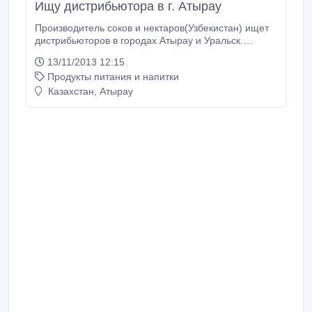
Ищу дистрибьютора в г. Атырау
Производитель соков и нектаров(Узбекистан) ищет
дистрибьюторов в городах Атырау и Уральск.
Продукция высокого качества и будет обеспечена
13/11/2013 12:15
маркетинговая поддержка..
Продукты питания и напитки
Казахстан, Атырау