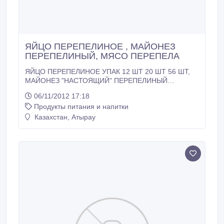
ЯЙЦО ПЕРЕПЕЛИНОЕ , МАЙОНЕЗ
ПЕРЕПЕЛИНЫЙ, МЯСО ПЕРЕПЕЛА
ЯЙЦО ПЕРЕПЕЛИНОЕ УПАК 12 ШТ 20 ШТ 56 ШТ,
МАЙОНЕЗ "НАСТОЯЩИЙ" ПЕРЕПЕЛИНЫЙ
ИЗГОТОВЛЕН НА НАТУРАЛЬНЕМ ПРОДУКТЕ БЕЗ
06/11/2012 17:18
КОНСЕРВАНТОВ И ЗАГУСТИТЕЛЕЙ 67% САШЕТ
Продукты питания и напитки
250мл, 460мл, ПЕРЕПЕЛИНЫЕ ЯЙЦА
МАРИНОВАНЫЕ (ЗАКУСОЧНЫЕ)СТЕКЛО250мл,
Казахстан, Атырау
МАРИНОВАННЫЕ(ПРЯНОЕ)СТЕКЛО 250мл,
МАРИНОВАННЫЕ(С ОЛИВКАМИ)СТЕКЛО 250мл,
ПЕРЕПЕЛИНЫЕ.