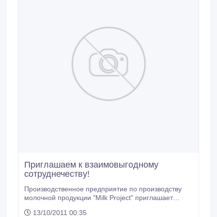
Приглашаем к взаимовыгодному
сотруднечеству!
Производственное предприятие по производству
молочной продукции "Milk Project" приглашает
дилеров имеющих желание и возможности для
13/10/2011 00:35
работы с молочной продукцией к взаимовыгодному