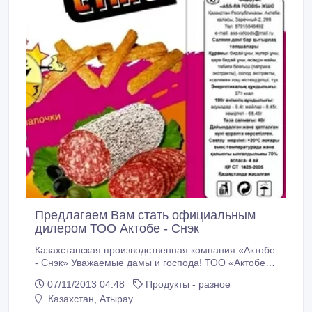
Предлагаем Вам стать официальным
дилером ТОО Актобе - Снэк
Казахстанская производственная компания «Актобе
- Снэк» Уважаемые дамы и господа! ТОО «Актобе -
Снэк» является отечественным производителем
07/11/2013 04:48
Продукты - разное
снэковой продукции под зарегистрированной
Казахстан, Атырау
торговой маркой «Вкусный миг». На данном этапе