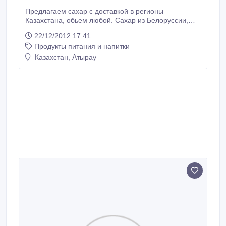
Предлагаем сахар с доставкой в регионы
Казахстана, обьем любой. Сахар из Белоруссии,
поставки по ж/д на условиях DAP, цена 680 дол. без
22/12/2012 17:41
НДС, предусмотрены скидки зависит от обьемов.
Продукты питания и напитки
Минимальный обьем по контракту не менее 1000
тн. Для примера есть заявка на 600 тн. ежемесячно,
Казахстан, Атырау
годовой контракт 7200 тн.