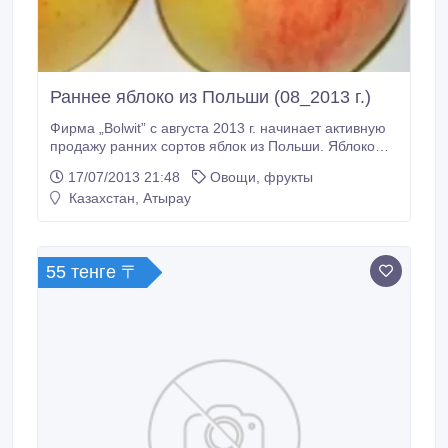
Раннее яблоко из Польши (08_2013 г.)
Фирма „Bolwit” с августа 2013 г. начинает активную
продажу ранних сортов яблок из Польши. Яблоко
красное: Gala, Rubin, Delikates, Kortland, Paulared.
17/07/2013 21:48
Овощи, фрукты
Яблоко зеленое: Celesta, Delicios. Дополнительная
Казахстан, Атырау
информация по запросу. Принимаем
предварительные заявки НА КАЗАХСТАН
ОТПРАВЛЯЕМ МНОГО И РЕГУЛЯРНО КАЧЕСТВО
ВЫСОКОЕ Представительство в России г.
55 тенге 〒