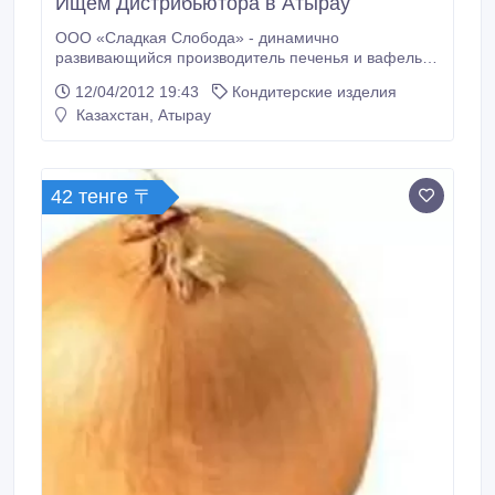
Ищем Дистрибьютора в Атырау
ООО «Сладкая Слобода» - динамично
развивающийся производитель печенья и вафель
выражает искреннюю благодарность за
12/04/2012 19:43
Кондитерские изделия
проявленное внимание к продукции под ТМ
Казахстан, Атырау
«Сладкая Слобода». ООО «Сладкая Слобода»
производит качественное сахарное и затяжное
печенье (фасованное и весовое), печенье
комбинированное и с начинками, вафли
42 тенге 〒
(фасованные и весовые).