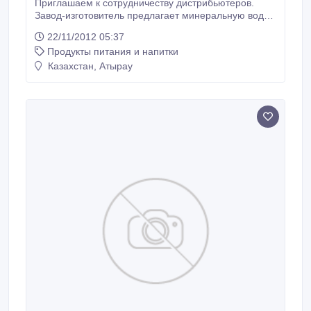
Приглашаем к сотрудничеству дистрибьютеров.
Завод-изготовитель предлагает минеральную воду
"Сарыагаш Элит" в ПЭТ 1, 5 л по 32
22/11/2012 05:37
тенге.Сопутствующая документация имеется.
Продукты питания и напитки
Сделать заказ на доставку минеральной воды и
узнать интересующую Вас информацию Вы можете
Казахстан, Атырау
по телефонам: www.saryagash.