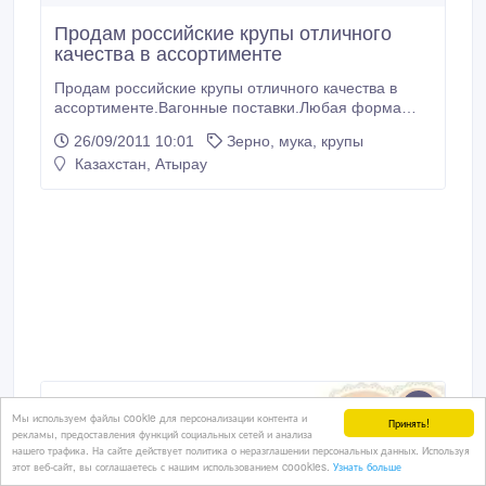
Продам российские крупы отличного
качества в ассортименте
Продам российские крупы отличного качества в
ассортименте.Вагонные поставки.Любая форма
оплаты.Цены ниже рыночных..
26/09/2011 10:01
Зерно, мука, крупы
Казахстан, Атырау
Мы используем файлы cookie для персонализации контента и
Принять!
рекламы, предоставления функций социальных сетей и анализа
нашего трафика. На сайте действует политика о неразглашении персональных данных. Используя
этот веб-сайт, вы соглашаетесь с нашим использованием coookies.
Узнать больше