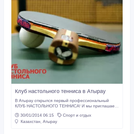
Клуб настольного тенниса в Атырау
В Атырау открылся первый профессиональный
КЛУБ НАСТОЛЬНОГО ТЕННИСА! И мы приглашаем
всех желающих тренироваться вместе с нами. Мы
30/01/2014 06:15
Спорт и отдых
будем рады видеть ваших детей в нашей ШКОЛЕ.
Казахстан, Атырау
Сделайте из своего ребенка чемпиона, а мы Вам в
этом поможем. А так же для любителей
НАСТОЛЬНОГО ТЕННИСА, мы работаем и по