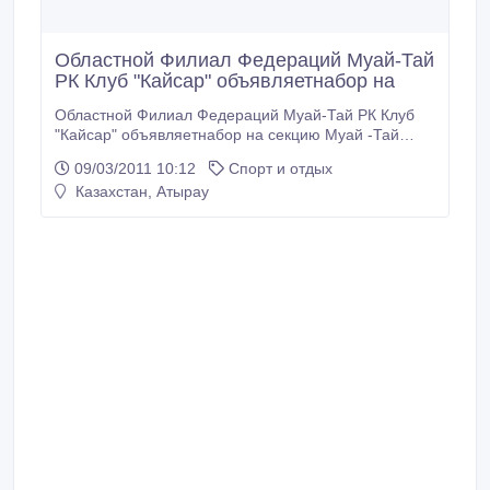
Областной Филиал Федераций Муай-Тай
РК Клуб "Кайсар" объявляетнабор на
Областной Филиал Федераций Муай-Тай РК Клуб
"Кайсар" объявляетнабор на секцию Муай -Тай
(вторник, четверг, суббота). Привокзальный
09/03/2011 10:12
Спорт и отдых
Спортзал Атырауского Института Нефти и Газа
Казахстан, Атырау
(АИНиГ). Тренировки проводят старщий тренер
области по тайскому боксу Мухамбеталиев
Багитжан, Байдулиев Азамат. Моб.