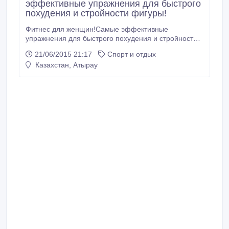
эффективные упражнения для быстрого
похудения и стройности фигуры!
Фитнес для женщин!Самые эффективные
упражнения для быстрого похудения и стройности
фигуры!Ваше желание+опыт тренера=отличный
21/06/2015 21:17
Спорт и отдых
результат!!! Самое главное-это поверить в себя!
Казахстан, Атырау
Находимся по адресу: спорткомплекс "Мунайшы"
(жилгородок).