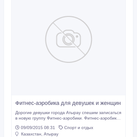
Фитнес-аэробика для девушек и женщин
Дорогие девушки города Атырау спешим записаться
в новую группу Фитнес-аэробики. Фитнес-аэробика-
это отличное решение, чтобы поддерживать себя в
09/09/2015 08:31
Спорт и отдых
тонусе, улучшение внешних данных, правильная
Казахстан, Атырау
осанка, красивая походка, музыкальность и чувство