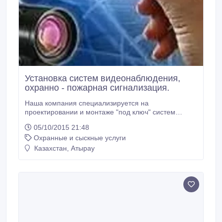
Установка систем видеонаблюдения,
охранно - пожарная сигнализация.
Наша компания специализируется на
проектировании и монтаже "под ключ" систем
видеонаблюдения в магазинах, офисах, салонах
05/10/2015 21:48
красоты, промышленных объектах, а также,
Охранные и сыскные услуги
квартирах, частных домах, дачах, подъездах. Наши
специалисты приедут к вам, подберут оптимальный
Казахстан, Атырау
вариант оборудования, составят проект и
коммерческое предложение для вашего объекта.