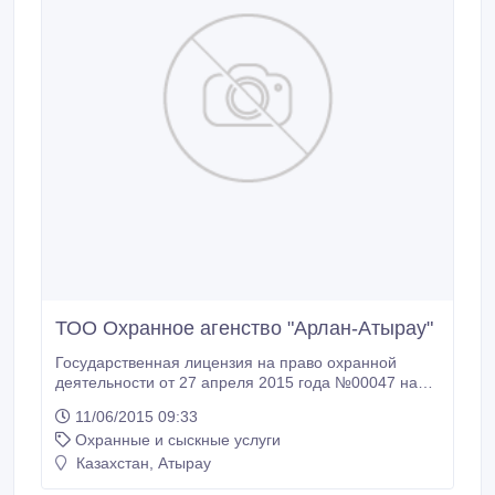
ТОО Охранное агенство "Арлан-Атырау"
Государственная лицензия на право охранной
деятельности от 27 апреля 2015 года №00047 на
всей территории РК. На сегодняшний день нашей
11/06/2015 09:33
компанией охраняются ломбарды, иностранные
Охранные и сыскные услуги
компании, обменные пункты валюты, офисные
помещения, ювелирные магазины и АЗС Sinooil,
Казахстан, Атырау
Сейф-Ломбард город Кулсары и др.. Если вы