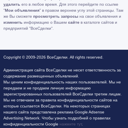
удалить
его в любое время. Для этого перейдите по ссылке
"
Мои объявления
" в правом верхнем углу этой страницы. Там
же Вы сможете
просмотреть запросы
на свои объявления и
изменить
информацию о Вашем
сайте
в каталоге сайтов и
предприятий "ВсеСделки".
Copyright © 2009-2026 ВсеСделки. All rights reserved.
Администрация сайта ВсеСделки не несет ответственность за
содержание размещенных объявлений.
Мы ценим конфиденциальность наших пользователей. Мы не
передаем и не продаем личную информацию
зарегистрированных пользователей ВсеСделки третим лицам.
Мы не отвечаем за правила конфиденциальности сайтов на
которые ссылается ВсеСделки. На некоторых страницах
нашего сайта представлена реклама Google Adsense
Advertising Network. Чтобы узнать подробней о правилах
конфиденциальности Google
нажмите тут
.