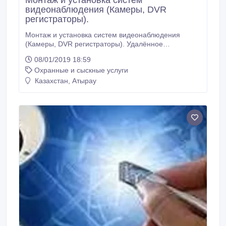
Монтаж и установка систем
видеонаблюдения (Камеры, DVR
регистраторы).
Монтаж и установка систем видеонаблюдения
(Камеры, DVR регистраторы). Удалённое
видеонаблюдение через интернет на ваших
08/01/2019 18:59
мобильных устройствах 4G. Системы контроля и
Охранные и сыскные услуги
управления доступом СКУД. Домофонизация,
Турникеты, Шлагбаумы, Автоматический контроль
Казахстан, Атырау
посетителей. GSM Сигнализация (Датчики
движения, Датчики дыма, Датчики утечки воды и
газа).