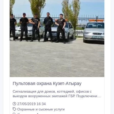
Пультовая охрана Кузет-Атырау
Сигнализация для домов, коттеджей, офисов с
выездом вооруженных экипажей ГБР. Подключение
и монтаж на общегородской централизованный
27/05/2019 16:34
пульт охраны бесплатно..
Охранные и сыскные услуги