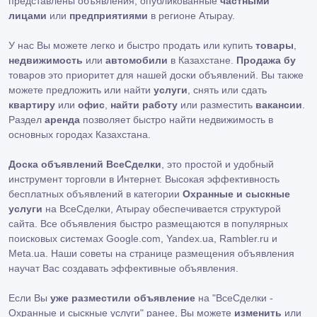
представлены объявления, опубликованные
частными
лицами
или
предприятиями
в регионе Атырау.
У нас Вы можете легко и быстро продать или купить
товары
,
недвижимость
или
автомобили
в Казахстане.
Продажа бу
товаров это приоритет для нашей доски объявлений. Вы также
можете предложить или найти
услуги
, снять или сдать
квартиру
или
офис
,
найти работу
или разместить
вакансии
.
Раздел
аренда
позволяет быстро найти недвижимость в
основных городах Казахстана.
Доска объявлений ВсеСделки
, это простой и удобный
инструмент торговли в Интернет. Высокая эффективность
бесплатных объявлений в категории
Охранные и сыскные
услуги
на ВсеСделки, Атырау обеспечивается структурой
сайта. Все объявления быстро размещаются в популярных
поисковых системах Google.com, Yandex.ua, Rambler.ru и
Meta.ua. Наши советы на странице размещения объявления
научат Вас создавать эффективные объявления.
Если Вы
уже разместили объявление
на "ВсеСделки -
Охранные и сыскные услуги" ранее, Вы можете
изменить
или