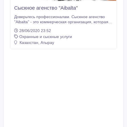
Сыскное агенство "Aibalta"
Доверьтесь профессионалам. Сыскное агенство
"Aibalta" - это коммерческая организация, которая с
максимальной быстротой и профессионализмом
28/06/2020 23:52
сможет решить вопросы личного характера, не
Охранные и сыскные услуги
привлекая к себе ненужного внимания, при этом
сохранив их в тайне от окружающих. Огромным
Казахстан, Атырау
плюсом нашего агентства является то, что мы
предоставляем полный отчет о всей проделанной
работе и даем клиенту по предоставленному отчету
необходимые пояснения и рекомендации.