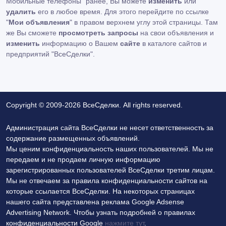
Мобильные телефоны" ранее, Вы можете
изменить
или
удалить
его в любое время. Для этого перейдите по ссылке
"
Мои объявления
" в правом верхнем углу этой страницы. Там
же Вы сможете
просмотреть запросы
на свои объявления и
изменить
информацию о Вашем
сайте
в каталоге сайтов и
предприятий "ВсеСделки".
Copyright © 2009-2026 ВсеСделки. All rights reserved.
Администрация сайта ВсеСделки не несет ответственность за
содержание размещенных объявлений.
Мы ценим конфиденциальность наших пользователей. Мы не
передаем и не продаем личную информацию
зарегистрированных пользователей ВсеСделки третим лицам.
Мы не отвечаем за правила конфиденциальности сайтов на
которые ссылается ВсеСделки. На некоторых страницах
нашего сайта представлена реклама Google Adsense
Advertising Network. Чтобы узнать подробней о правилах
конфиденциальности Google
нажмите тут
.