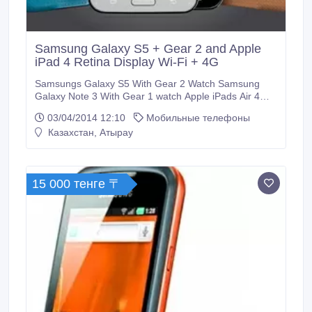
Samsung Galaxy S5 + Gear 2 and Apple
iPad 4 Retina Display Wi-Fi + 4G
Samsungs Galaxy S5 With Gear 2 Watch Samsung
Galaxy Note 3 With Gear 1 watch Apple iPads Air 4
Retina Display Wi-Fi + 4G Cellular 128GB Apple
03/04/2014 12:10
Мобильные телефоны
Macbook Air Retina Display 15 Inch Apple iPhone 5s
Казахстан, Атырау
ITEMS DESCRIPTIONS All our product are brand new,
*2 Years Warranty *Free Shipping 1.
15 000 тенге 〒