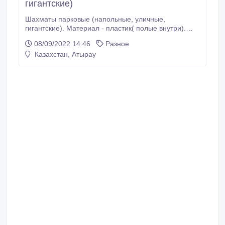
гигантские)
Шахматы парковые (напольные, уличные,
гигантские). Материал - пластик( полые внутри).
Высота короля - 90 см. Ферзь - 80 см. Слон, конь,
08/09/2022 14:46
Разное
ладья - 70 см. Высота пешки - 60 см. Диаметр
Казахстан, Атырау
основания всех фигур - 23 см. Основание (поле) -
нейлоновый коврик размер 3x3 метра. Шахматы
можно размещать как на улице, так и в
помещениях.