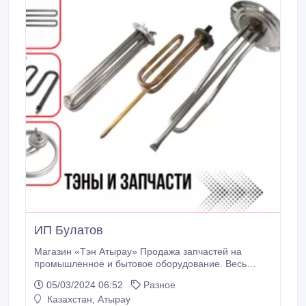
ИП Булатов
Магазин «Тэн Атырау» Продажа запчастей на
промышленное и бытовое оборудование. Весь
каталог товаров на странице.Ten_Atyrau в наличии
05/03/2024 06:52
Разное
есть; Термостаты, Конфорки для плит Abat.
Казахстан, Атырау
Переключатели, Тэны и т.д. Открыты с пн-пт с