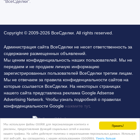
"ВсеСделки".
Copyright © 2009-2026 ВсеСделки. All rights reserved.
Администрация сайта ВсеСделки не несет ответственность за
содержание размещенных объявлений.
Мы ценим конфиденциальность наших пользователей. Мы не
передаем и не продаем личную информацию
зарегистрированных пользователей ВсеСделки третим лицам.
Мы не отвечаем за правила конфиденциальности сайтов на
которые ссылается ВсеСделки. На некоторых страницах
нашего сайта представлена реклама Google Adsense
Advertising Network. Чтобы узнать подробней о правилах
конфиденциальности Google
нажмите тут
.
Мы используем файлы cookie для персонализации контента и
Принять!
рекламы, предоставления функций социальных сетей и анализа
нашего трафика. На сайте действует политика о неразглашении персональных данных. Используя
Политика конфиденциальности
Контакты
этот веб-сайт, вы соглашаетесь с нашим использованием coookies.
Узнать больше