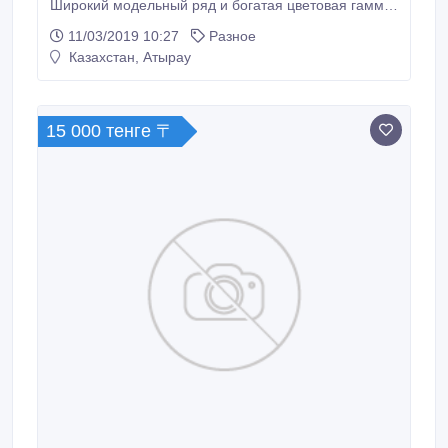
Широкий модельный ряд и богатая цветовая гамма.
Отличное качество по приемлемой цене.
11/03/2019 10:27
Разное
Обеспечиваем низкую цену, так как являемся
Казахстан, Атырау
производителями. Ищем представителей по
регионам. Оптовые цены. Посетите наш сайт
Marble-ceramics.kz..
15 000 тенге 〒