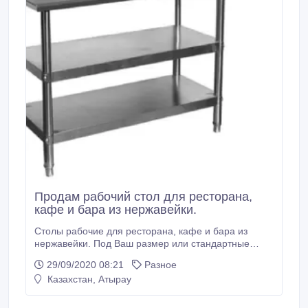
Продам рабочий стол для ресторана,
кафе и бара из нержавейки.
Столы рабочие для ресторана, кафе и бара из
нержавейки. Под Ваш размер или стандартные
размеры. Также у нас имеется множество
29/09/2020 08:21
Разное
предложений для вашей кухни: - Б/У
Казахстан, Атырау
профессиональные оборудования -
Профессиональные тепловое оборудования для
ресторанов, кафе и столовых в наличии и под заказ