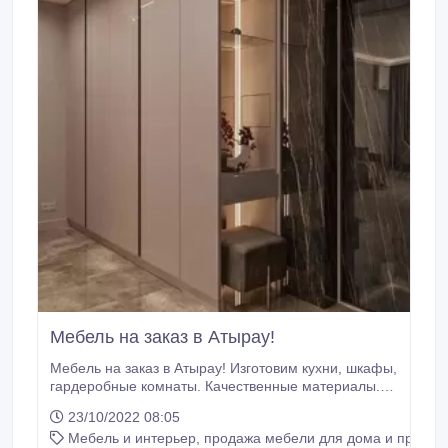
Мебель на заказ в Атырау!
Мебель на заказ в Атырау! Изготовим кухни, шкафы,
гардеробные комнаты. Качественные материалы.
Надежная фурнитура. Современные дизайн.
23/10/2022 08:05
Рассрочка 0-0-12 KASPI, HALYK Для информации
Мебель и интерьер, продажа мебели для дома и предме
пишите, звоните по номеру указанному в