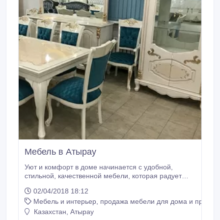
Мебель в Атырау
Уют и комфорт в доме начинается с удобной,
стильной, качественной мебели, которая радует
своей красотой и функциональностью. Все
02/04/2018 18:12
предметы производятся из ценных пород
Мебель и интерьер, продажа мебели для дома и предме
древесины. Турецкая мебель не только красивая,
но и удобная. Эргономичность и высокое качество
Казахстан, Атырау