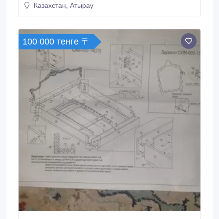
объявлении.
Казахстан, Атырау
https://www.instagram.com/mebelani.atyrau.
100 000 тенге 〒