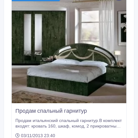
Продам спальный гарнитур
Продам итальянский спальный гарнитур.В комплект
входят: кровать 160, шкаф, комод, 2 прикроватные
тумбы, зеркало, матрац. Материал: все элементы
03/11/2013 23:40
изготовлены из массива и шпона ценных пород