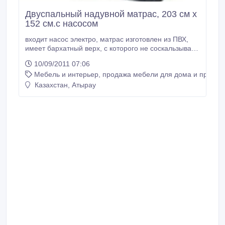
Двуспальный надувной матрас, 203 см х
152 см.с насосом
входит насос электро, матрас изготовлен из ПВХ,
имеет бархатный верх, с которого не соскальзывает
простыня. Такие матрасы обычно используются для
10/09/2011 07:06
туризма, а также в качестве временного или
Мебель и интерьер, продажа мебели для дома и предме
дополнительного спального места в городских
квартирах, на даче и т.п. Надувной матрас
Казахстан, Атырау
комплектуется электро насосом.