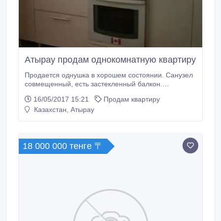
Атырау продам однокомнатную квартиру
Продается однушка в хорошем состоянии. Санузел
совмещенный, есть застекленный балкон.
Пластиковые окна, неугловая, счётчики, тихий двор,
16/05/2017 15:21
Продам квартиру
кондиционер. Квартира находится в центре города,
Казахстан, Атырау
возле площади Исатая и Махамбета, по ул
Сарыарка 39. Продаю без посредников.
Контактировать по Boтсaп, сразу извиняюсь за
неудобства, в данный момент нахожусь за
18 000 000 тенге 〒
границей.