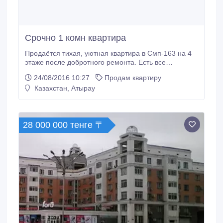
Срочно 1 комн квартира
Продаётся тихая, уютная квартира в Смп-163 на 4
этаже после добротного ремонта. Есть все
современные условия для комфортного
24/08/2016 10:27
Продам квартиру
проживания. Чистый, аккуратный подъезд,
Казахстан, Атырау
приветливые дружелюбные соседи,
асфальтированный двор с паркингом. Всё рядом:
школы, супермаркеты, дет.сады, аптеки, остановки.
Документы в полном порядке, не в залоге, долги по
28 000 000 тенге 〒
коммунальным платежам отсутствуют.