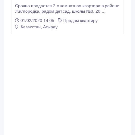
Срочно продается 2-х комнатная квартира в районе
Жилгородка, рядом дет.сад, школы №8, 20,
поликлиника. Квартира сухая, чистая, светлая. Не
01/02/2020 14:05
Продам квартиру
угловая. Квартира частично меблированная: ковры,
Казахстан, Атырау
кухня, 2-сплит.системы, ковры, душевая кабинка. Не
в залоги. В доме имеется тепловой счетчик. Крыша
не течет-100% гарантия.