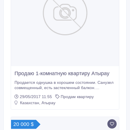
Продаю 1-комнатную квартиру Атырау
Продается однушка в хорошем состоянии. Санузел
совмещенный, есть застекленный балкон.
Пластиковые окна, неугловая, счётчики, тихий двор,
29/05/2017 11:55
Продам квартиру
кондиционер. Квартира находится в центре города,
Казахстан, Атырау
возле площади Исатая и Махамбета, по ул
Сарыарка 39. Продаю без посредников.
Контактировать по Boтсaп, второй номер, сразу
извиняюсь за неудобства, в данный момент
20 000 $
нахожусь за границей.