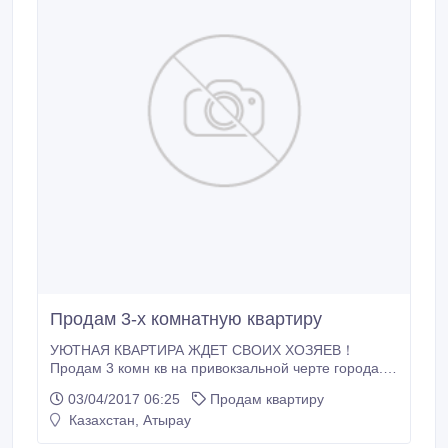
Продам 3-х комнатную квартиру
УЮТНАЯ КВАРТИРА ЖДЕТ СВОИХ ХОЗЯЕВ！
Продам 3 комн кв на привокзальной черте города.
Отличное расположение дома, рядом находятся
03/04/2017 06:25
Продам квартиру
остановки, магазины, поликлинка, детский сад и
Казахстан, Атырау
школа, баня, ателье, салоны красоты, рестораны и
парковка. Пол покрыт ламинатом, потолки