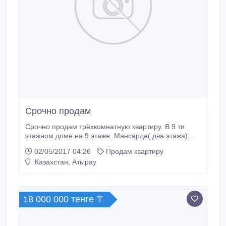
Срочно продам
Срочно продам трёхкомнатную квартиру. В 9 ти
этажном доме на 9 этаже. Мансарда( два этажа)
Пол ламинат. Окна пластиковые. Санузел
02/05/2017 04:26
Продам квартиру
раздельный. Большая кухня, комнаты просторные.
Казахстан, Атырау
Рядом имеются детские сады., магазины,
школы..лифт работает без перебоев. Подъезд
чистый, соседи хорошие, двор спокойный.Торг
уместен.
18 000 000 тенге 〒