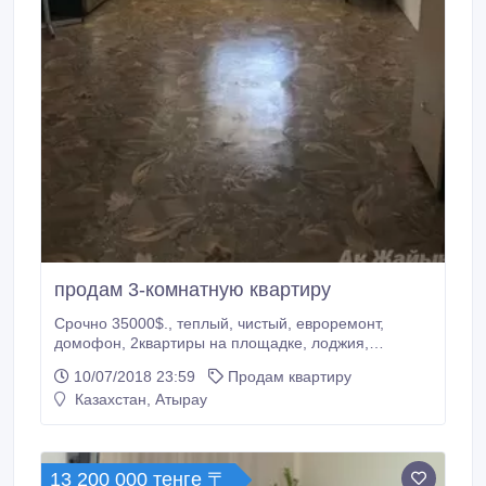
продам 3-комнатную квартиру
Срочно 35000$., теплый, чистый, евроремонт,
домофон, 2квартиры на площадке, лоджия,
хорошие соседи, интернет, ID, вай-фай, рядом
10/07/2018 23:59
Продам квартиру
супермаркеты, остановки, школа, дет/сад, рынок
Казахстан, Атырау
Дина, сплит-система, стиралка-автомат, мебель,
продам или обмен, срочно торг 87011754007
alima.matin@mail.ru.
13 200 000 тенге 〒