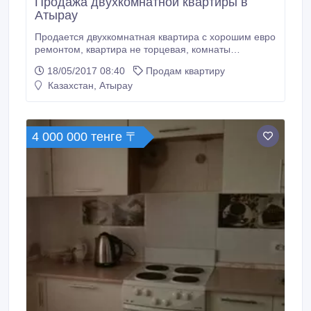
Продажа двухкомнатной квартиры в
Атырау
Продается двухкомнатная квартира с хорошим евро
ремонтом, квартира не торцевая, комнаты
изолированные, теплая и комфортная, сан узел
18/05/2017 08:40
Продам квартиру
раздельный в кафеле, подогрев пола, новая
Казахстан, Атырау
сантехника, в квартире заменены все
коммуникации, благоустроенная и теплая квартира
не требует дополнительных вложений.Дом
расположен в центре города рядом площадь
4 000 000 тенге 〒
Исатая-Махамбета, вся инфраструктура рядом.