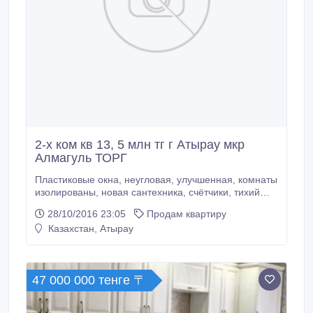
2-x ком кв 13, 5 млн тг г Атырау мкр
Алмагуль ТОРГ
Пластиковые окна, неугловая, улучшенная, комнаты
изолированы, новая сантехника, счётчики, тихий
двор. В аренду не сдавалась, без долгов, чистая,
28/10/2016 23:05
Продам квартиру
теплая, рядом роддом, школа, супермаркеты,
Казахстан, Атырау
больница, лифт работает, продаеться в связи с
переездом, возможен ТОРГ.
47 000 000 тенге 〒