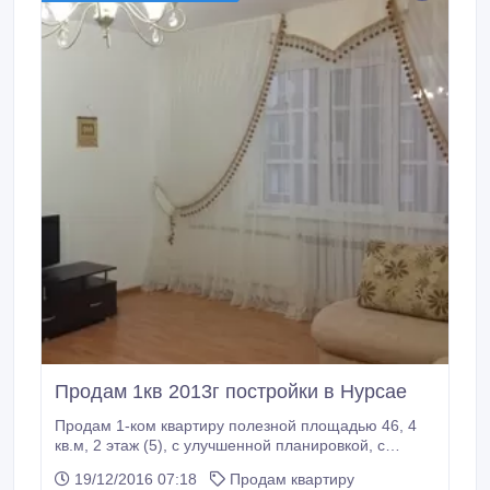
Продам 1кв 2013г постройки в Нурсае
Продам 1-ком квартиру полезной площадью 46, 4
кв.м, 2 этаж (5), с улучшенной планировкой, с
косметическим ремонтом и с мебелью. Район
19/12/2016 07:18
Продам квартиру
Нурсая 2. Рядом парк, бассейн, Казахстанско