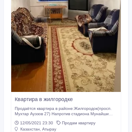
Квартира в жилгородке
Продаётся квартира в районе:Жилгородок(просп.
Мухтар Ауэзов 27) Напротив стадиона Мунайши
Общая площадь составляет: 45.30кв.м Жилая
12/05/2021 23:30
Продам квартиру
площадь составляет: 30.80кв.м Рядом
Казахстан, Атырау
есть:Рестораны, гостиницы, лидер, ярмарка, ретро-