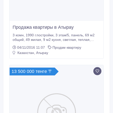
Продажа квартиры в Атырау
3 комн, 1990 г.постройки, 3 этаж/5, панель, 69 м2
общий, 49 жилая, 9 м2 кухня, светлая, теплая,
рядом строится большой кинотеатр и детский
04/11/2016 11:07
Продам квартиру
развлекательный центр, рядом остановки,
Казахстан, Атырау
супермаркет или обменяю.
13 500 000 тенге 〒