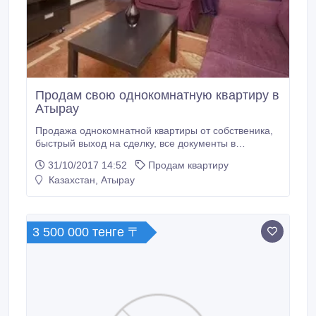
Продам свою однокомнатную квартиру в
Атырау
Продажа однокомнатной квартиры от собственика,
быстрый выход на сделку, все документы в
порядке.Квартира с евро ремонтом коммуникации
31/10/2017 14:52
Продам квартиру
все новые, квартира очень теплая.Просторная
Казахстан, Атырау
лоджия застеклена, на всех окнах установлены
стеклопакеты, совмещенный сан узел в
кафеле.водонагреватель, счетчики, окна выходят во
двор есть детская площадка.
3 500 000 тенге 〒