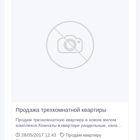
Продажа трехкомнатной квартиры
Продам трехкомнатную квартиру в новом жилом
комплексе.Комнаты в квартире раздельные, окна на
две стороны дома, раздельный сан узел.В квартире
28/05/2017 12:43
Продам квартиру
сделан хороший ремонт, заменил абсолютно все