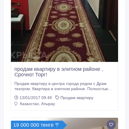
продам квартиру в элитном районе ,
Срочно! Торг!
Продам квартиру в центра города рядом с Драм
театром. Квартира в элитном районе. Полностью
мебелирована, все коммуникации, евроремонт.
13/01/2017 09:49
Продам квартиру
Квартира просторная и светлая, паркет, wifi,
Казахстан, Атырау
хороший и тихий район а так же магазины, аптеки,
школы , все в близлежащих районах. Звоните ! Торг
уместен! +77750004782, +77015334782 Ибрагим.
19 000 000 тенге 〒