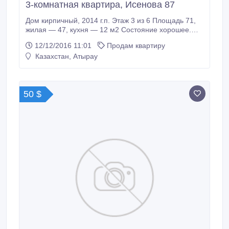
3-комнатная квартира, Исенова 87
Дом кирпичный, 2014 г.п. Этаж 3 из 6 Площадь 71,
жилая — 47, кухня — 12 м2 Состояние хорошее.
Санузел раздельный. Балкон балкон. Дверь
12/12/2016 11:01
Продам квартиру
металлическая. Телефон отдельный. Интернет
Казахстан, Атырау
оптика. Мебель частично меблирована. Пол плитка.
Потолки 2.7 м. Безопасность домофон. Продается
трехкомнатная квартира по улице Исенова 87 —
Кулманова.
50 $