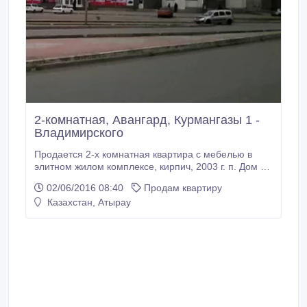
2-комнатная, Авангард, Курмангазы 1 -
Владимирского
Продается 2-х комнатная квартира с мебелью в
элитном жилом комплексе, кирпич, 2003 г. п. Дом с
современной планировкой, новыми
02/06/2016 08:40
Продам квартиру
коммуникациями и более высоким уровнем тепло- и
Казахстан, Атырау
звукоизоляции сталинского типа, наружные стены
толщиной в 4 кирпича плюс облицовочный кирпич
(таких домов только два в Атырау).