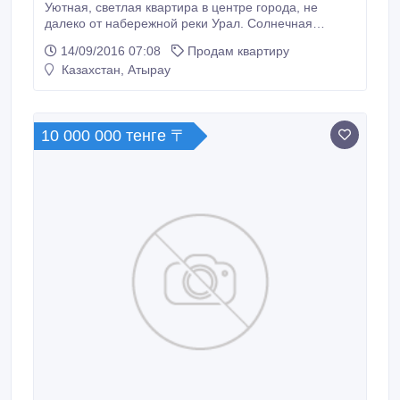
Уютная, светлая квартира в центре города, не
далеко от набережной реки Урал. Солнечная
сторона. Рядом находится вся необходимая для
14/09/2016 07:08
Продам квартиру
жизни инфраструктура: магазины, кафе, остановка
Казахстан, Атырау
общественного транспорта, игровые детские
площадки. В квартире остается вся мебель и
бытовая техника: телевизор, сплит система,
холодильник, стиральная машинка-автомат.
10 000 000 тенге 〒