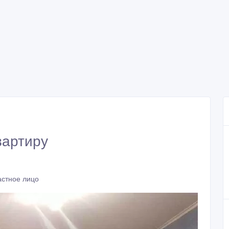
вартиру
астное лицо