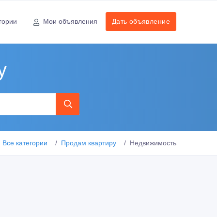
гории
Мои объявления
Дать объявление
у
Все категории
Продам квартиру
Недвижимость