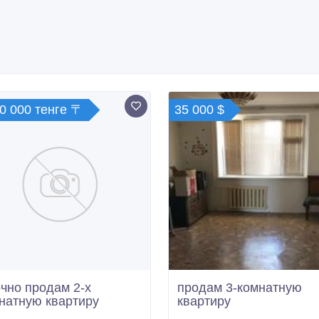
0 000 тенге 〒
35 000 $
чно продам 2-х
продам 3-комнатную
натную квартиру
квартиру