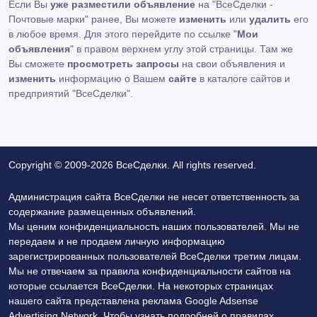
Если Вы
уже разместили объявление
на "ВсеСделки -
Почтовые марки" ранее, Вы можете
изменить
или
удалить
его
в любое время. Для этого перейдите по ссылке "
Мои
объявления
" в правом верхнем углу этой страницы. Там же
Вы сможете
просмотреть запросы
на свои объявления и
изменить
информацию о Вашем
сайте
в каталоге сайтов и
предприятий "ВсеСделки".
Copyright © 2009-2026 ВсеСделки. All rights reserved.
Администрация сайта ВсеСделки не несет ответственность за
содержание размещенных объявлений.
Мы ценим конфиденциальность наших пользователей. Мы не
передаем и не продаем личную информацию
зарегистрированных пользователей ВсеСделки третим лицам.
Мы не отвечаем за правила конфиденциальности сайтов на
которые ссылается ВсеСделки. На некоторых страницах
нашего сайта представлена реклама Google Adsense
Advertising Network. Чтобы узнать подробней о правилах