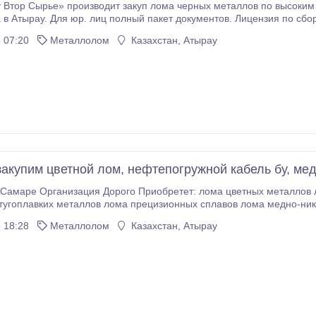
ор Сырье» производит закуп лома черных металлов по высоким ценам. Самовывоз
ензия по сбору (заготовке), хранению, переработке и
етных и черных металлов. Контактные телефоны: 8 (7122) 31 82 54, 8 777 664 59 90, 8 702 610 87
 07:20
Металлолом
Казахстан, Атырау
5 25 14.
закупим цветной лом, нефтепогружной кабель бу, ме
 Организация Дорого Приобретет: лома цветных металлов лома жаропрочных сталей лома нержавеющих
тугоплавких металлов лома прецизионных сплавов лома медно-ни
АБЕЛЬ б/у ДОРОГО, БЫСТРО и на постоянной основе куплю НЕФТЕПОГРУЖНОЙ КАБЕЛЬ
 18:28
Металлолом
Казахстан, Атырау
ого или импортного производства.