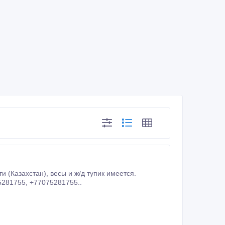
Металлолом не ворованный, не «фонит». По всем вопросам обращаться +77015281755, +77075281755..