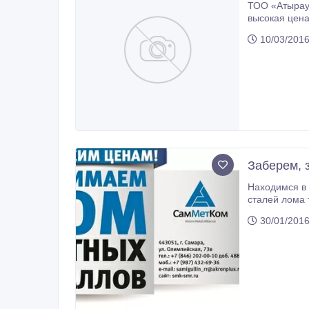
ТОО «Атырау Вт
высокая цена в Атырау. Для юр. лиц полный пакет документов. Лиц
реализации лома и отходов цв
10/03/2016
42, 8 778 24
Заберем, 
Находимся в Самаре
сталей лома 
Другие Куплю НЕФТЕПОГРУЖНОЙ К
30/01/2016
б/у российск