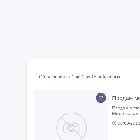
Объявления от 1 до 1 из 15 найденных.
Продам ме
Продам металлолом, большой объем (3000 тн), самовывоз из Атырауской области (Казахстан), весы и ж/д тупик имеется.
08/09/2018