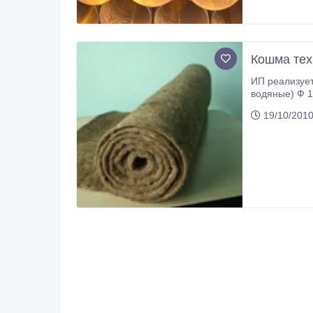
Кошма тех
ИП реализует со склада г. 
водяные) Ф 125х4, 100х4, 100х6, 75х6, 75х4 м; • Сальниковые набивки масляные
канализационные люка; • Задвижки, клапана, фланцы, шпильки, отво
19/10/2010