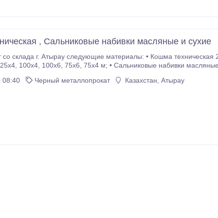
ническая , Сальниковые набивки масляные и сухие
Атырау следующие материалы: • Кошма техническая 2 х 4; • Рукава гофрированные (бензинные и
 и сухие; • Транспортерные ленты и
ды разных диаметров; • Болты и гайки всех размеров; •
 08:40
Черный металлопрокат
Казахстан, Атырау
Чугунно-канализационные трубы, отводы, тройники, трап и т.