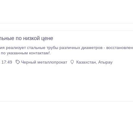
льные по низкой цене
изует стальные трубы различных диаметров - восстановленные, б/у, лежалые, новые. По любым в
по указанным контактам!.
 17:49
Черный металлопрокат
Казахстан, Атырау