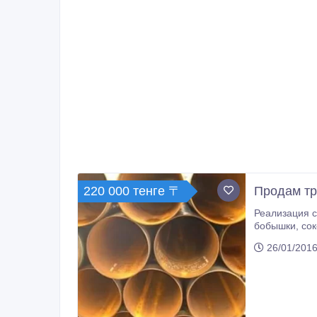
220 000 тенге 〒
Продам тр
Реализация стальных труб б
бобышки, соколеты) Налажен выпуск предизолированных труб ППУ, диаметры от 57 до 1220 мм. Максимальная
производител
26/01/2016