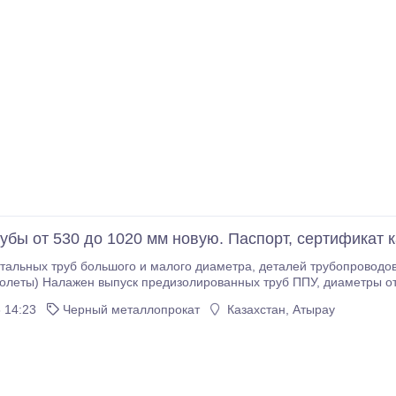
убы от 530 до 1020 мм новую. Паспорт, сертификат 
ольшого и малого диаметра, деталей трубопроводов ( переходы, отводы, фланцы, тройники,
ьность технологической линии составляет 200 км труб в месяц (по
 14:23
Черный металлопрокат
Казахстан, Атырау