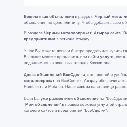
Бесплатные объявления
в разделе
Черный металл
объявления по цене или типу. Чтобы добавить свое о
В разделе
Черный металлопрокат
,
Атырау
сайта "
В
предприятиями
в регионе Атырау.
У нас Вы можете легко и быстро продать или купить
т
Вы также можете предложить или найти
услуги
, снят
недвижимость в основных городах Казахстана.
Доска объявлений ВсеСделки
, это простой и удоб
металлопрокат
на ВсеСделки, Атырау обеспечивается
Rambler.ru и Meta.ua. Наши советы на странице раз
Если Вы
уже разместили объявление
на "ВсеСделки
"
Мои объявления
" в правом верхнем углу этой стра
каталоге сайтов и предприятий "ВсеСделки".