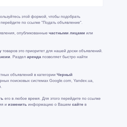
пользуйтесь этой формой, чтобы подобрать
, перейдите по ссылке
"Подать объявление"
.
явления, опубликованные
частными лицами
или
у
товаров это приоритет для нашей доски объявлений.
ансии
. Раздел
аренда
позволяет быстро найти
атных объявлений в категории
Черный
рных поисковых системах Google.com, Yandex.ua,
.
ть
его в любое время. Для этого перейдите по ссылке
ия и
изменить
информацию о Вашем
сайте
в