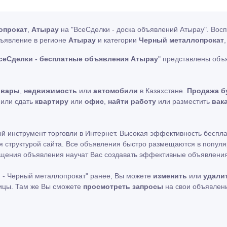
опрокат
,
Атырау
на "ВсеСделки - доска объявлений Атырау". Вос
бъявление в регионе
Атырау
и категории
Черный металлопрокат
сеСделки - бесплатные объявления Атырау
" представлены объ
овары
,
недвижимость
или
автомобили
в Казахстане.
Продажа б
ь или сдать
квартиру
или
офис
,
найти работу
или разместить
вак
ный инструмент торговли в Интернет. Высокая эффективность беспл
 структурой сайта. Все объявления быстро размещаются в популя
мещения объявления научат Вас создавать эффективные объявления
 - Черный металлопрокат" ранее, Вы можете
изменить
или
удали
ницы. Там же Вы сможете
просмотреть запросы
на свои объявлен