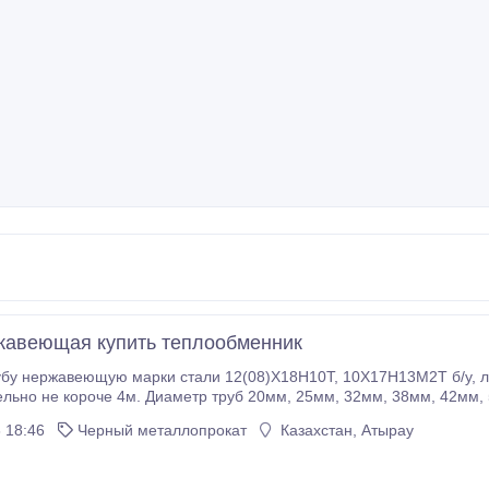
жавеющая купить теплообменник
ю марки стали 12(08)Х18Н10Т, 10Х17Н13М2Т б/у, лежалую, новую, вырезанную, теплообменники.
. Диаметр труб 20мм, 25мм, 32мм, 38мм, 42мм, 57мм, 159мм, 219мм, 325мм, и тд. Предложения
влять на электронный адрес 89822919606@mail.ru Тел.8982291960
 18:46
Черный металлопрокат
Казахстан, Атырау