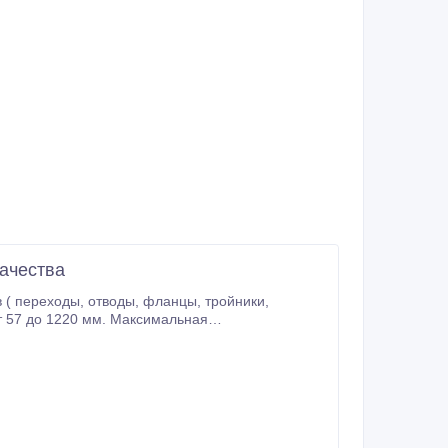
качества
 трубам средних диаметров).