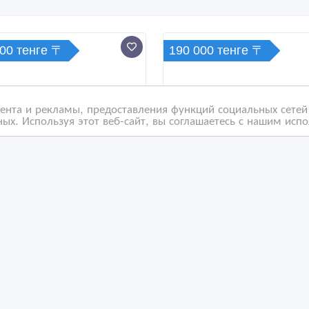
000 тенге 〒
190 000 тенге 〒
нта и рекламы, предоставления функций социальных сетей 
ых. Используя этот веб-сайт, вы соглашаетесь с нашим исп
дам коробку передач
Продам двигатель на
аника на Субару
Субару Форестер 2000
естер 2000 года
года выпуска
/05/2023 20:20
01/05/2023 20:20
втозапчасти
Автозапчасти
захстан, Атырау
Казахстан, Атырау