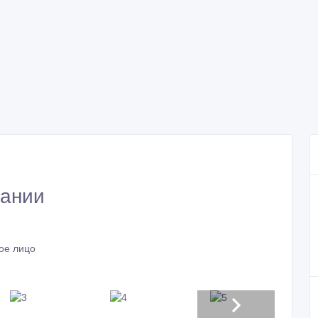
мании
ое лицо