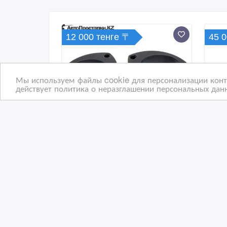
12 000 тенге 〒
45 
Мы используем файлы cookie для персонализации конте
действует политика о неразглашении персональных данн
Проставки для увеличения
Про
дорожного просвета
мех
Фор
4 дн. назад
01
Автозапчасти
А
Казахстан, Атырау
Ка