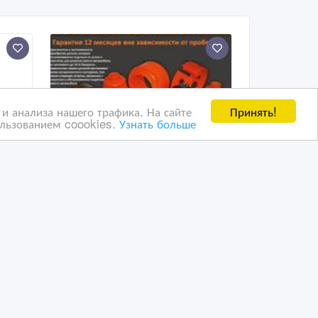
Принять!
и анализа нашего трафика. На сайте
ользованием coookies.
Узнать больше
Изделия из заводского
морозостойкого
полиуретана!
20/09/2020 08:04
Автозапчасти
Казахстан, Атырау