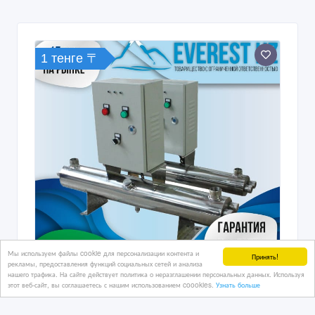
1 тенге 〒
Мы используем файлы cookie для персонализации контента и
Принять!
рекламы, предоставления функций социальных сетей и анализа
нашего трафика. На сайте действует политика о неразглашении персональных данных. Используя
этот веб-сайт, вы соглашаетесь с нашим использованием coookies.
Узнать больше
Бактерицидные установки