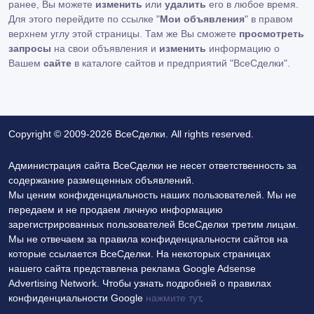
ранее, Вы можете
изменить
или
удалить
его в любое время.
Для этого перейдите по ссылке "
Мои объявления
" в правом
верхнем углу этой страницы. Там же Вы сможете
просмотреть
запросы
на свои объявления и
изменить
информацию о
Вашем
сайте
в каталоге сайтов и предприятий "ВсеСделки".
Copyright © 2009-2026 ВсеСделки. All rights reserved.
Администрация сайта ВсеСделки не несет ответственность за
содержание размещенных объявлений.
Мы ценим конфиденциальность наших пользователей. Мы не
передаем и не продаем личную информацию
зарегистрированных пользователей ВсеСделки третим лицам.
Мы не отвечаем за правила конфиденциальности сайтов на
которые ссылается ВсеСделки. На некоторых страницах
нашего сайта представлена реклама Google Adsense
Advertising Network. Чтобы узнать подробней о правилах
конфиденциальности Google
нажмите тут
.