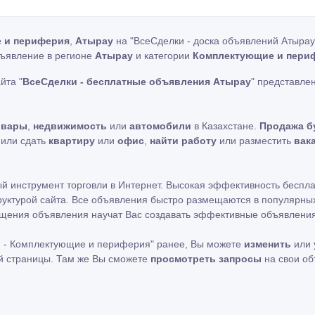
 и периферия
,
Атырау
на "ВсеСделки - доска объявлений Атырау
бъявление в регионе
Атырау
и категории
Комплектующие и пери
йта "
ВсеСделки - бесплатные объявления Атырау
" представле
овары
,
недвижимость
или
автомобили
в Казахстане.
Продажа б
ь или сдать
квартиру
или
офис
,
найти работу
или разместить
вак
ный инструмент торговли в Интернет. Высокая эффективность беспл
уктурой сайта. Все объявления быстро размещаются в популярных
мещения объявления научат Вас создавать эффективные объявления
 - Комплектующие и периферия" ранее, Вы можете
изменить
или
ой страницы. Там же Вы сможете
просмотреть запросы
на свои о