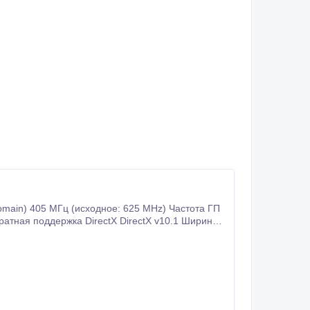
omain) 405 МГц (исходное: 625 MHz) Частота ГП
атная поддержка DirectX DirectX v10.1 Ширина