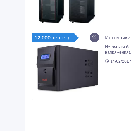
12 000 тенге 〒
Источники
Источники бесперебой
напряжения), inline (со стабилизацией напряжения), online (с режимом двойного преобразования) От 500vA до более чем
14/02/2017