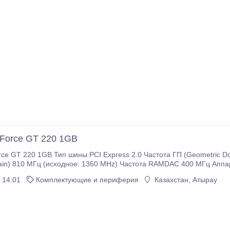
Force GT 220 1GB
ce GT 220 1GB Тип шины PCI Express 2.0 Частота ГП (Geometric D
in) 810 МГц (исходное: 1360 MHz) Частота RAMDAC 400 МГц Аппар
 Тип шины DDR2 Пропускная способность 12.7 Гб/с.
 14:01
Комплектующие и периферия
Казахстан, Атырау