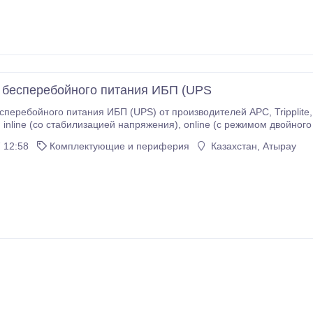
 бесперебойного питания ИБП (UPS
ного питания ИБП (UPS) от производителей APC, Tripplite, Must, SVC offline (без стабилизации
 5000vA
Разных конфигураций, форм-факторов и размеров.
 12:58
Комплектующие и периферия
Казахстан, Атырау