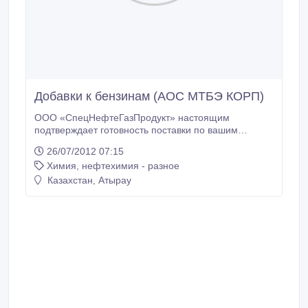
Добавки к бензинам (АОС МТБЭ КОРП)
ООО «СпецНефтеГазПродукт» настоящим
подтверждает готовность поставки по вашим
реквизитам следующих высокооктановых добавок
26/07/2012 07:15
производства ОАО «Стерлитамакский
Химия, нефтехимия - разное
Нефтехимический завод» и ОАО «Синтез-Каучук»:
-Абсорбент-олигомеризат (ОЧ 92), качество ТУ
Казахстан, Атырау
0251-103-16810126. - Абсорбент осветленный,
стабилизированный (октан 90-95), качество ТУ
2411-418-05742686.