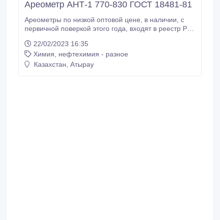
Ареометр АНТ-1 770-830 ГОСТ 18481-81
Ареометры по низкой оптовой цене, в наличии, с
первичной поверкой этого года, входят в реестр РК
Сертифицированные ареометры. Межповерочный
22/02/2023 16:35
интервал 5 лет. Применяется для определения
Химия, нефтехимия - разное
плотности нефти и нефтепродуктов. Ареометр для
нефтепродуктов с термометром используют для
Казахстан, Атырау
измерения плотности нефти и нефтепродуктов
(бензина, дизельного топлива и т.