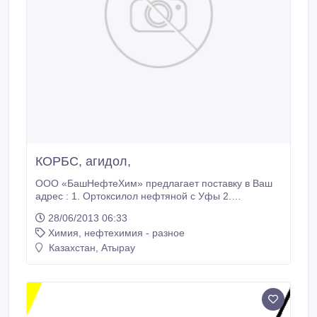
КОРБС, агидол,
ООО «БашНефтеХим» предлагает поставку в Ваш
адрес : 1. Ортоксилол нефтяной с Уфы 2.
Абсорбент А2 3. Абсорбент ЖОУ 4. Агидол-1
28/06/2013 06:33
технический 5. Агидол-3 6. ЛФБС растворитель 7.
Химия, нефтехимия - разное
Абсорбент очищенный 8. Толуол нефтяной 9.
Фракция гексановая 10. КОРБС Кубовые остатки
Казахстан, Атырау
ректификации бутиловых спиртов 11.