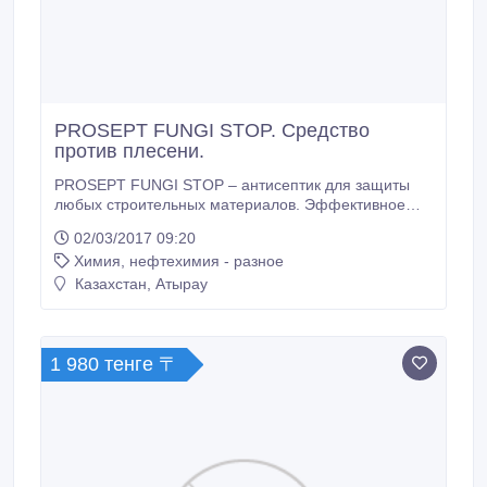
PROSEPT FUNGI STOP. Средство
против плесени.
PROSEPT FUNGI STOP – антисептик для защиты
любых строительных материалов. Эффективное
средство для предотвращения развития плесени,
02/03/2017 09:20
грибка, мха, водорослей, на любых поверхностях.
Химия, нефтехимия - разное
Защищает от биопоражений строительные и
отделочные материалы: камень (любой), шифер,
Казахстан, Атырау
черепица, бетон, кирпич, кафельная плитка, обои,
гипсокартон и т.
1 980 тенге 〒