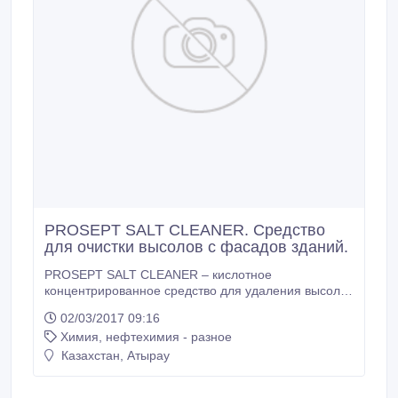
PROSEPT SALT CLEANER. Средство
для очистки высолов с фасадов зданий.
PROSEPT SALT CLEANER – кислотное
концентрированное средство для удаления высолов
и солевых отложений с кирпичной кладки,
02/03/2017 09:16
натурального и искусственного камня и других
Химия, нефтехимия - разное
минеральных строительных материалов. Удаляет
пятна от ржавчины. Особенность – мягко удаляет
Казахстан, Атырау
высолы, не разрушая кладочный раствор. Область
применения: ремонтно-восстановительные работы,