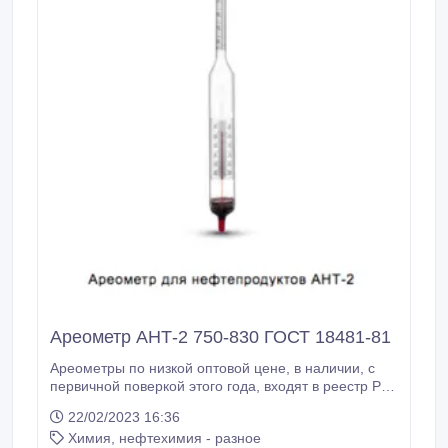
Ареометр АНТ-2 750-830 ГОСТ 18481-81
Ареометры по низкой оптовой цене, в наличии, с
первичной поверкой этого года, входят в реестр РК
Сертифицированные ареометры. Межповерочный
22/02/2023 16:36
интервал 5 лет. Применяется для определения
Химия, нефтехимия - разное
плотности нефти и нефтепродуктов. Ареометр для