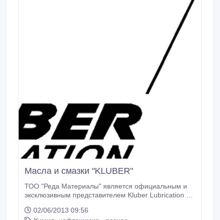
Масла и смазки "KLUBER"
ТОО "Реда Материалы" является официальным и
эксклюзивным представителем Kluber Lubrication в
Казахстане. Предлагаем широкий спектр
02/06/2013 09:56
специальных масел и смазок от компании Кluber.