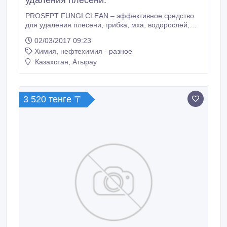
удаления плесени.
PROSEPT FUNGI CLEAN – эффективное средство
для удаления плесени, грибка, мха, водорослей,
слизистых, мыльных и других глубоко въевшихся
02/03/2017 09:23
загрязнений с керамической плитки и стыков, обоев,
Химия, нефтехимия - разное
пластика, дерева, бетона, гипсокартона,
окрашенных поверхностей, искусственного и
Казахстан, Атырау
натурального камня, цоколя, бордюров, памятников
и т.
3 520 тенге 〒