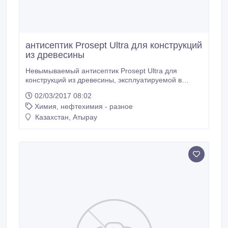
антисептик Prosept Ultra для конструкций
из древесины
Невымываемый антисептик Prosept Ultra для
конструкций из древесины, эксплуатируемой в
наиболее неблагоприятных условиях. Сфера
02/03/2017 08:02
применения - заборы, элементы ландшафтного
Химия, нефтехимия - разное
дизайна, конструкционные элементы каркасных
домов, нижние венцы в домах из бревна или бруса,
Казахстан, Атырау
стропильная система кровли, перекрытия, террасы,
причалы, рудничные стойки, столбы и опоры ЛЭП,
шпалы.