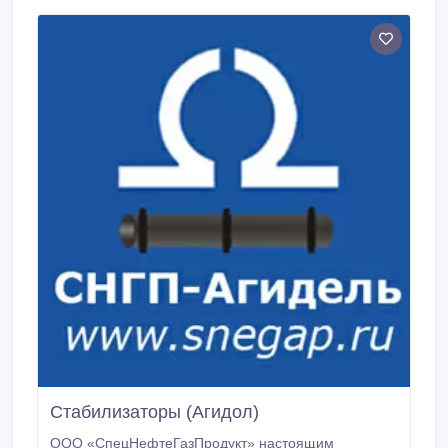
Стабилизаторы (Агидол)
ООО «СпецНефтеГазПродукт» настоящим