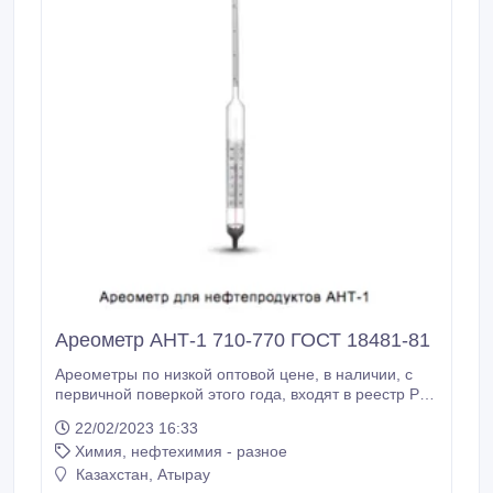
Ареометр АНТ-1 710-770 ГОСТ 18481-81
Ареометры по низкой оптовой цене, в наличии, с
первичной поверкой этого года, входят в реестр РК
Сертифицированные ареометры. Межповерочный
22/02/2023 16:33
интервал 5 лет. Применяется для определения
Химия, нефтехимия - разное
плотности нефти и нефтепродуктов. Ареометр для
нефтепродуктов с термометром используют для
Казахстан, Атырау