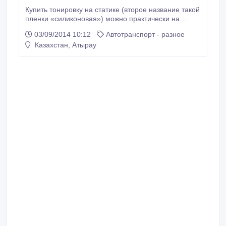
Купить тонировку на статике (второе название такой
пленки «силиконовая») можно практически на
любой легковой автомобиль – благодаря тому, что
03/09/2014 10:12
Автотранспорт - разное
рулон имеет ширину более метра. Съемная
Казахстан, Атырау
тонировка CarLife не боится перепада температур –
ее можно использовать и в жаркую пору, и зимой.
Основа пленки – не клеевая, принцип наложения
основан на электростатическом притяжении.