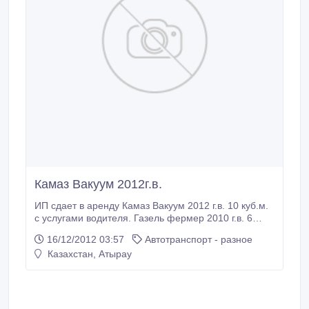
Камаз Вакуум 2012г.в.
ИП сдает в аренду Камаз Вакуум 2012 г.в. 10 куб.м.
с услугами водителя. Газель фермер 2010 г.в. 6
местный, борт 3.2 метра с услугами водителя.
16/12/2012 03:57
Автотранспорт - разное
Контактный телефон: 8 701 1864285. Айдарбек.
Казахстан, Атырау