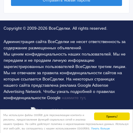
Copyright © 2009-2026 ВсеСделки. All rights reserved.
Администрация сайта ВсеСделки не несет ответственность за
содержание размещенных объявлений.
Мы ценим конфиденциальность наших пользователей. Мы не
передаем и не продаем личную информацию
зарегистрированных пользователей ВсеСделки третим лицам.
Мы не отвечаем за правила конфиденциальности сайтов на
которые ссылается ВсеСделки. На некоторых страницах
нашего сайта представлена реклама Google Adsense
Advertising Network. Чтобы узнать подробней о правилах
конфиденциальности Google
нажмите тут
.
Мы используем файлы cookie для персонализации контента и
Принять!
рекламы, предоставления функций социальных сетей и анализа
нашего трафика. На сайте действует политика о неразглашении персональных данных. Используя
Политика конфиденциальности
Контакты
этот веб-сайт, вы соглашаетесь с нашим использованием coookies.
Узнать больше