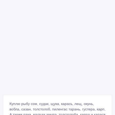
Куплю рыбу сом, судак, щука, карась, лещ, окунь,
вобла, сазан, толстолоб, пиленгас тарань, густера, карп,
А также раки, мальки амура, толстолоба, карпа и карася