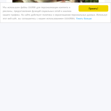
Мы используем файлы cookie для персонализации контента и
Принять!
рекламы, предоставления функций социальных сетей и анализа
нашего трафика. На сайте действует политика о неразглашении персональных данных. Используя
этот веб-сайт, вы соглашаетесь с нашим использованием coookies.
Узнать больше
Срочно куплю рыбу сом, щука, лещь,
окунь, вобла, сазан, судак, и пр.
29/03/2019 13:16
Рыба, морепродукты
Казахстан, Атырау