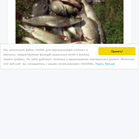
Мы используем файлы cookie для персонализации контента и
Принять!
рекламы, предоставления функций социальных сетей и анализа
нашего трафика. На сайте действует политика о неразглашении персональных данных. Используя
этот веб-сайт, вы соглашаетесь с нашим использованием coookies.
Узнать больше
Срочно куплю рыбу сом, щука, лещь,
окунь, вобла, сазан, судак, и пр.