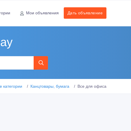
гории
Мои объявления
Дать объявление
рау
е категории
Канцтовары, бумага
Все для офиса